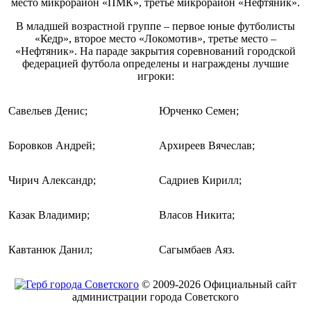
место микрорайон «ПМК», третье микрорайон «Нефтяник».
В младшей возрастной группе – первое юные футболисты
«Кедр», второе место «Локомотив», третье место –
«Нефтяник». На параде закрытия соревнований городской
федерацией футбола определены и награждены лучшие
игроки:
Савельев Денис;
Юрченко Семен;
Боровков Андрей;
Архиреев Вячеслав;
Чирич Александр;
Садриев Кирилл;
Казак Владимир;
Власов Никита;
Кавтанюк Данил;
Сагымбаев Аяз.
© 2009-2026 Официальный сайт
администрации города Советского