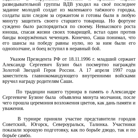
разведывательной группы ВДВ уходил на своё последнее
задание молодой солдат из маленького таёжного городка,
солдаты шли следом за сержантом и готовы были в любую
минуту защитить своего старшего товарища. Но фортуне
суждено было распорядиться по своему. Невысокого роста
юноша, спасая жизни своих товарищей, встал один против
банды вооружённых чеченцев. Конечно, Саша понимал, что
его шансы на победу равны нулю, но за ним были его
однополчане, и боец вступил в неравный бой.
Указом Президента РФ от 18.11.1996 г. младший сержант
Александр Сергеевич Бузин был посмертно награждён
Золотой Звездой Героя России. А 17 апреля 1997 года
заместитель главнокомандующего внутренними войсками
вручил награду родителям Саши.
По традиции нашего турнира в память о Александре
Сергеевиче Бузине была объявлена минута молчания, после
чего прошла церемония возложения цветов, как дань памяти и
уважения.
В турнире приняли участие представители городов
Советский, Югорск, Североуральск, Талинка. Участники
показали хорошую подготовку, как по борьбе дзюдо, так и по
борьбе самбо.