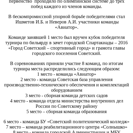
первенство проходило по олимпийской системе до трех
побед каждого из членов команды.
В бескомпромиссной упорной борьбе победителями стал
Ишметов И.Б. и Неверов А.И. участники команды
«Авиатор».
Команде занявшей 1 место был вручен кубок победителя
турнира по бильярду в зачет городской Спартакиады – 2016
«Город Советский – спортивный город» и грамота главы
городского поселения Советский.
В соревнованиях приняли участие 8 команд, по итогам
турнира места распределились следующим образом:
1 место - команда «Авиатор»
2 место - команда Советская база управления
производственно-технического обеспечения и комплектаций
оборудованием
3 место - сборная команда детских садов
4 место - команда отдела министерства внутренних дел
России по Советскому району
5 место – сборная команда образования
6 место - команда БУ «Советский политехнический колледж»
7 место – команда реабилитационного центра «Солнышко»
8 место - команда городской Администрации и МБУ