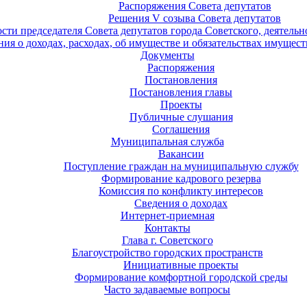
Распоряжения Совета депутатов
Решения V созыва Совета депутатов
ости председателя Совета депутатов города Советского, деятель
ия о доходах, расходах, об имуществе и обязательствах имущест
Документы
Распоряжения
Постановления
Постановления главы
Проекты
Публичные слушания
Соглашения
Муниципальная служба
Вакансии
Поступление граждан на муниципальную службу
Формирование кадрового резерва
Комиссия по конфликту интересов
Сведения о доходах
Интернет-приемная
Контакты
Глава г. Советского
Благоустройство городских пространств
Инициативные проекты
Формирование комфортной городской среды
Часто задаваемые вопросы