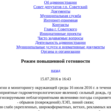
Об администрации
Совет депутатов г.п. Советский
Документы
Муниципальная служба
Интернет-приемная
Контакты
Глава г. Советского
Инициативные проекты
Часто задаваемые вопросы
Деятельность администрации
Муниципальные услуги и нормативные документы
Органы и организации
Режим повышенной готовности
назад
15.07.2016 в 16:43
огии и
мониторингу окружающей среды 16 июля 2016 г. в течени
оприятные гидрометеорологические явления): сильный дождь, гр
огнозируемыми неблагоприятными явлениями погоды
сохраняетс
- обрывов (повреждений) ЛЭП, линий связи;
ия слабо укрепленных, широкоформатных, ветхих, рекламных
ко