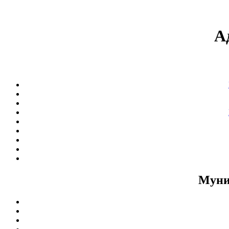
А
Муни