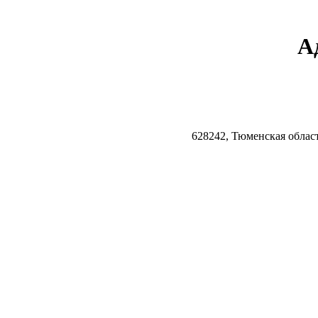
А
628242, Тюменская облас