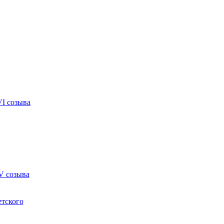
VI созыва
V созыва
етского