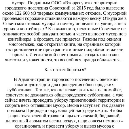
мусоре. По данным ООО «Вторресурс» с территории
городского поселения Советский за 2015 год было вывезено
около 122 600 м3 твердых коммунальных отходов. С мусорной
проблемой горожане сталкиваются каждую весну. Откуда же в
Советском столько мусора и почему он лежит на улице, а не в
урнах и контейнерах? К сожалению, некоторые Советчане не
отличаются особой аккуратностью и часто выносят мусор не в
контейнеры, а бросают, где придется. Газоны под окнами
многоэтажек, как открытая книга, на страницах которой
гастрономические пристрастия и иные подробности жизни
горожан. И если зимой снег помогал создать иллюзию
чистоты и ухоженности, то весной вся правда обнажается…
Как с этим бороться?
В Администрации городского поселения Советский
планируются дни для проведения общегородских
субботников. Тем же, кто не желает жить как на помойке,
советуем не дожидаться общегородского субботника, а уже
сейчас начать проводить уборку прилегающей территории и
собрать весь оттаявший мусор. Весна наступает, так давайте
поможем Природе и окружающей нас среде ожить. Чтобы
радоваться зеленой травке и вдыхать свежий, бодрящий,
напоенный ароматом весны воздух, надо совсем немного –
организовать и провести уборку и вывоз мусора с