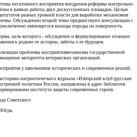
темы негативного восприятия внедрения реформы контрольно-
айона в рамках работы двух дискуссионных площадок. Целью
депутатов разных уровней власти для выработки механизмов
блемы. Обсуждению второй темы предшествуют консультации с
 увеличению имеющегося выходы породы на поверхность.
рма, цель которого - обсуждение и формулирование позиции
жения к родине ее истории, заботы о ее будущем.
уализации проблемы восприятиямеханизма государственной
овышение авторитета ветеранских организаций.
осприятия у школьников исторических и современных реалий.
 историко-патриотического журнала «Изборский клуб (русские
нутренней политики России, направлены в адрес библиотек
формированию института защиты современных героев.
да Советского
 Югра,