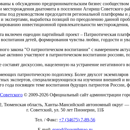
ованы к обсуждению предпринимательским бизнес сообществом 
ки месторождения диатомита в поселении Агириш Советского р
уппы под руководством председателя региональной платформы и 
и и экспертами, выработка позиций по преодолению данной про
рмированию инвестиционной привлекательности месторождения,
ата включен ещеодин партийный проект – Патриотическая платфо
воспитания детей, формирования чувства любви, гордости и ува
ьного закона "О патриотическом воспитании" с намерением акт
ые активно участвуют в патриотическом воспитании россиян, п
е составят дискуссию, нацеленную на устранение негативного в
имеющих патриотическую подоплеку. Более двухсот экземпляров
тных экспертов, специализирующихся на изучении внешней и в
го года посвящен теме воспитания будущих патриотов России, 
© 2009-2026 Официальный сайт администрации горо
2, Тюменская область, Ханты-Мансийский автономный округ —
г. Советский, ул. 50 лет Пионерии, 11Б
Тел. / Факс:
+7 (34675) 7-89-56
E-mail:
gorod@sovrnhmao.ru