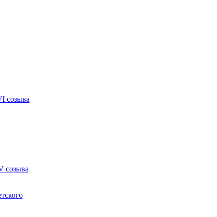
VI созыва
V созыва
етского