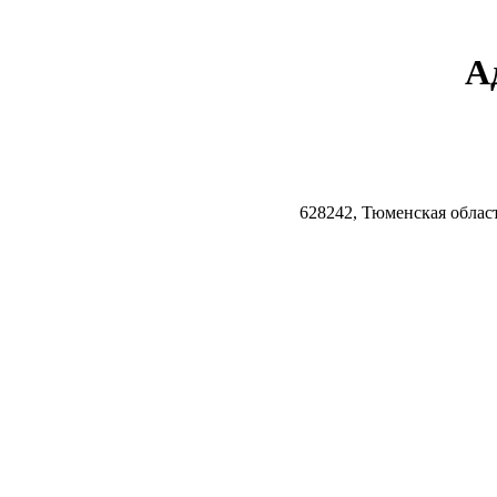
А
628242, Тюменская облас