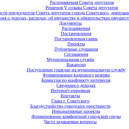
Распоряжения Совета депутатов
Решения V созыва Совета депутатов
ости председателя Совета депутатов города Советского, деятель
ия о доходах, расходах, об имуществе и обязательствах имущест
Документы
Распоряжения
Постановления
Постановления главы
Проекты
Публичные слушания
Соглашения
Муниципальная служба
Вакансии
Поступление граждан на муниципальную службу
Формирование кадрового резерва
Комиссия по конфликту интересов
Сведения о доходах
Интернет-приемная
Контакты
Глава г. Советского
Благоустройство городских пространств
Инициативные проекты
Формирование комфортной городской среды
Часто задаваемые вопросы