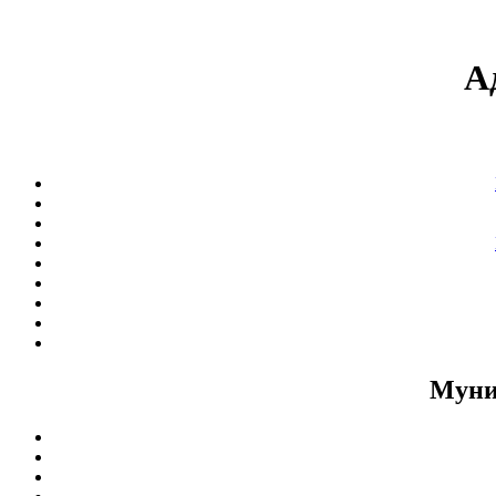
А
Муни