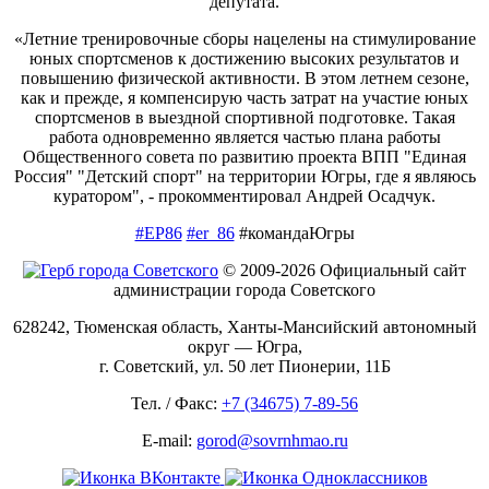
депутата.
«Летние тренировочные сборы нацелены на стимулирование
юных спортсменов к достижению высоких результатов и
повышению физической активности. В этом летнем сезоне,
как и прежде, я компенсирую часть затрат на участие юных
спортсменов в выездной спортивной подготовке. Такая
работа одновременно является частью плана работы
Общественного совета по развитию проекта ВПП "Единая
Россия" "Детский спорт" на территории Югры, где я являюсь
куратором", - прокомментировал Андрей Осадчук.
#ЕР86
#er_86
#командаЮгры
© 2009-2026 Официальный сайт
администрации города Советского
628242, Тюменская область, Ханты-Мансийский автономный
округ — Югра,
г. Советский, ул. 50 лет Пионерии, 11Б
Тел. / Факс:
+7 (34675) 7-89-56
E-mail:
gorod@sovrnhmao.ru