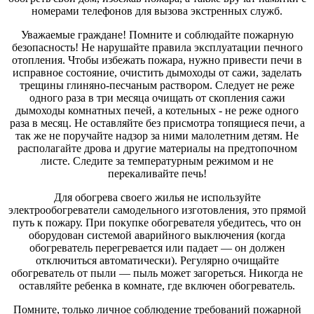
номерами телефонов для вызова экстренных служб.
Уважаемые граждане! Помните и соблюдайте пожарную
безопасность! Не нарушайте правила эксплуатации печного
отопления. Чтобы избежать пожара, нужно привести печи в
исправное состояние, очистить дымоходы от сажи, заделать
трещины глиняно-песчаным раствором. Следует не реже
одного раза в три месяца очищать от скопления сажи
дымоходы комнатных печей, а котельных - не реже одного
раза в месяц. Не оставляйте без присмотра топящиеся печи, а
так же не поручайте надзор за ними малолетним детям. Не
располагайте дрова и другие материалы на предтопочном
листе. Следите за температурным режимом и не
перекаливайте печь!
Для обогрева своего жилья не используйте
электрообогреватели самодельного изготовления, это прямой
путь к пожару. При покупке обогревателя убедитесь, что он
оборудован системой аварийного выключения (когда
обогреватель перегревается или падает — он должен
отключиться автоматически). Регулярно очищайте
обогреватель от пыли — пыль может загореться. Никогда не
оставляйте ребенка в комнате, где включен обогреватель.
Помните, только личное соблюдение требований пожарной