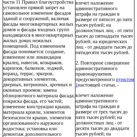
части 11 Правил благоустройства
влечет наложение
установлен прямой запрет на
административного
самовольное изменение фасадов
штрафа на граждан в
зданий и сооружений, включая
размере от пятисот до пяти
фасады многоквартирных жилых
тысяч рублей; на
домов и фасады входных групп
должностных лиц - от пяти
находящихся в многоквартирных
тысяч до пятнадцати тысяч
жилых домах нежилых
рублей; на юридических
помещений. Под изменением
лиц - от двадцати тысяч до
фасада понимается: создание,
пятидесяти тысяч рублей.
изменение или ликвидация
крылец, навесов, козырьков,
2. Повторное совершение
карнизов, балконов, лоджий,
административного
веранд, террас, эркеров,
правонарушения,
декоративных элементов,
предусмотренного
пунктом
дверных, витринных, арочных и
1
настоящей статьи, -
оконных проемов; замена
влечет наложение
облицовочного материала фасада;
административного
покраска фасада, его частей;
штрафа на граждан в
изменение конструкции крыши,
размере от трех тысяч до
материала кровли, элементов
пяти тысяч рублей; на
безопасности крыши, элементов
должностных лиц - от
организованного наружного
десяти тысяч до двадцати
водостока; установка или
тысяч рублей; на
демонтаж дополнительного