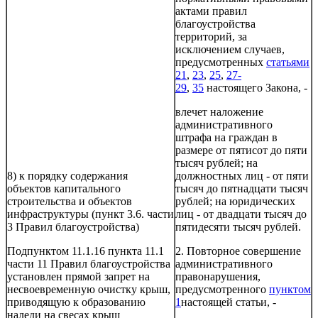
актами правил
благоустройства
территорий, за
исключением случаев,
предусмотренных
статьями
21
,
23
,
25
,
27-
29
,
35
настоящего Закона, -
влечет наложение
административного
штрафа на граждан в
размере от пятисот до пяти
тысяч рублей; на
8) к порядку содержания
должностных лиц - от пяти
объектов капитального
тысяч до пятнадцати тысяч
строительства и объектов
рублей; на юридических
инфраструктуры (пункт 3.6. части
лиц - от двадцати тысяч до
3 Правил благоустройства)
пятидесяти тысяч рублей.
Подпунктом 11.1.16 пункта 11.1
2. Повторное совершение
части 11 Правил благоустройства
административного
установлен прямой запрет на
правонарушения,
несвоевременную очистку крыш,
предусмотренного
пунктом
приводящую к образованию
1
настоящей статьи, -
наледи на свесах крыш