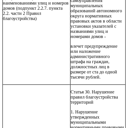
самоуправления
наименованиями улиц и номеров
муниципальных
домов (подпункт 2.2.7. пункта
образований автономного
2.2. части 2 Правил
округа нормативных
благоустройства)
правовых актов в области
установки указателей с
названиями улиц и
номерами домов -
влечет предупреждение
или наложение
административного
штрафа на граждан,
должностных лиц в
размере от ста до одной
тысячи рублей.
Статья 30. Нарушение
правил благоустройства
территорий
1. Нарушение
утвержденных
муниципальными
нормативными правовыми