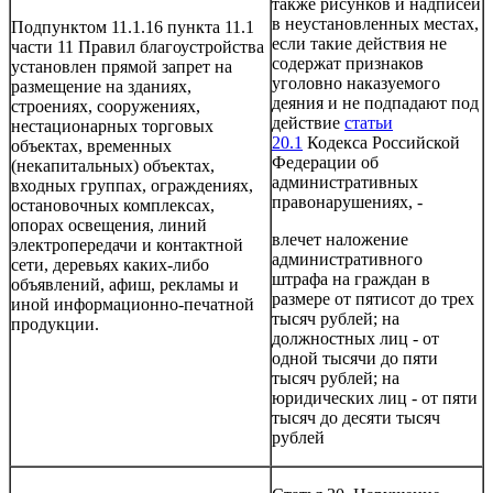
также рисунков и надписей
в неустановленных местах,
Подпунктом 11.1.16 пункта 11.1
если такие действия не
части 11 Правил благоустройства
содержат признаков
установлен прямой запрет на
уголовно наказуемого
размещение на зданиях,
деяния и не подпадают под
строениях, сооружениях,
действие
статьи
нестационарных торговых
20.1
Кодекса Российской
объектах, временных
Федерации об
(некапитальных) объектах,
административных
входных группах, ограждениях,
правонарушениях, -
остановочных комплексах,
опорах освещения, линий
влечет наложение
электропередачи и контактной
административного
сети, деревьях каких-либо
штрафа на граждан в
объявлений, афиш, рекламы и
размере от пятисот до трех
иной информационно-печатной
тысяч рублей; на
продукции.
должностных лиц - от
одной тысячи до пяти
тысяч рублей; на
юридических лиц - от пяти
тысяч до десяти тысяч
рублей