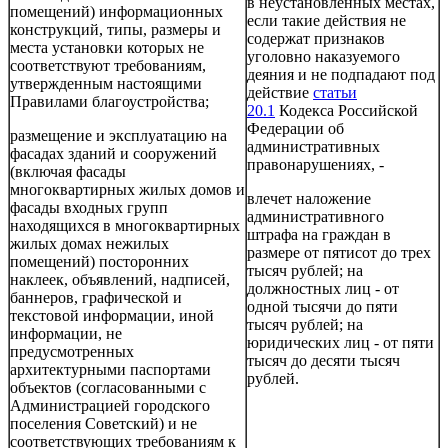
в неустановленных местах,
помещений) информационных
если такие действия не
конструкций, типы, размеры и
содержат признаков
места установки которых не
уголовно наказуемого
соответствуют требованиям,
деяния и не подпадают под
утвержденным настоящими
действие
статьи
Правилами благоустройства;
20.1
Кодекса Российской
Федерации об
размещение и эксплуатацию на
административных
фасадах зданий и сооружений
правонарушениях, -
(включая фасады
многоквартирных жилых домов и
влечет наложение
фасады входных групп
административного
находящихся в многоквартирных
штрафа на граждан в
жилых домах нежилых
размере от пятисот до трех
помещений) посторонних
тысяч рублей; на
наклеек, объявлений, надписей,
должностных лиц - от
баннеров, графической и
одной тысячи до пяти
текстовой информации, иной
тысяч рублей; на
информации, не
юридических лиц - от пяти
предусмотренных
тысяч до десяти тысяч
архитектурными паспортами
рублей.
объектов (согласованными с
Администрацией городского
поселения Советский) и не
соответствующих требованиям к