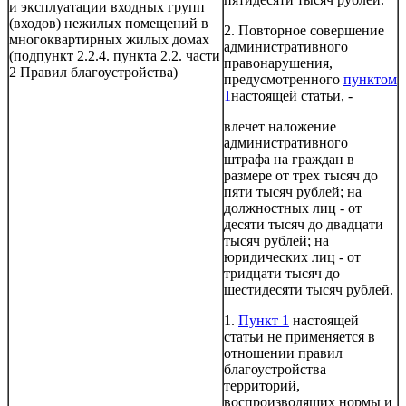
и эксплуатации входных групп
(входов) нежилых помещений в
2. Повторное совершение
многоквартирных жилых домах
административного
(подпункт 2.2.4. пункта 2.2. части
правонарушения,
2 Правил благоустройства)
предусмотренного
пунктом
1
настоящей статьи, -
влечет наложение
административного
штрафа на граждан в
размере от трех тысяч до
пяти тысяч рублей; на
должностных лиц - от
десяти тысяч до двадцати
тысяч рублей; на
юридических лиц - от
тридцати тысяч до
шестидесяти тысяч рублей.
1.
Пункт 1
настоящей
статьи не применяется в
отношении правил
благоустройства
территорий,
воспроизводящих нормы и