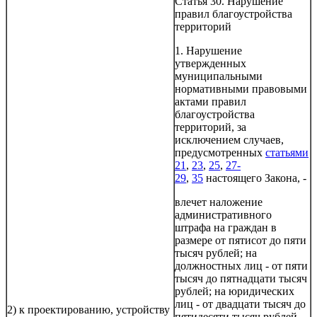
Статья 30. Нарушение
правил благоустройства
территорий
1. Нарушение
утвержденных
муниципальными
нормативными правовыми
актами правил
благоустройства
территорий, за
исключением случаев,
предусмотренных
статьями
21
,
23
,
25
,
27-
29
,
35
настоящего Закона, -
влечет наложение
административного
штрафа на граждан в
размере от пятисот до пяти
тысяч рублей; на
должностных лиц - от пяти
тысяч до пятнадцати тысяч
рублей; на юридических
лиц - от двадцати тысяч до
2) к проектированию, устройству
пятидесяти тысяч рублей.