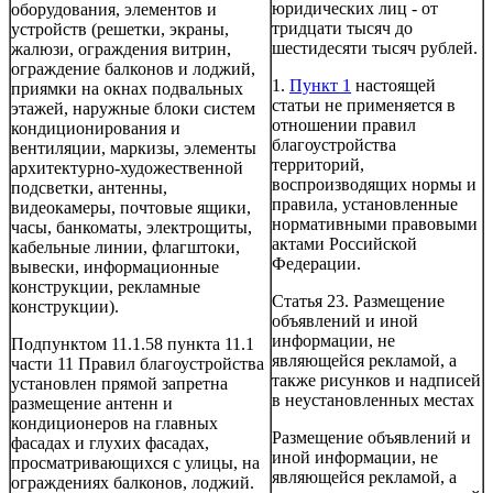
юридических лиц - от
оборудования, элементов и
тридцати тысяч до
устройств (решетки, экраны,
шестидесяти тысяч рублей.
жалюзи, ограждения витрин,
ограждение балконов и лоджий,
1.
Пункт 1
настоящей
приямки на окнах подвальных
статьи не применяется в
этажей, наружные блоки систем
отношении правил
кондиционирования и
благоустройства
вентиляции, маркизы, элементы
территорий,
архитектурно-художественной
воспроизводящих нормы и
подсветки, антенны,
правила, установленные
видеокамеры, почтовые ящики,
нормативными правовыми
часы, банкоматы, электрощиты,
актами Российской
кабельные линии, флагштоки,
Федерации.
вывески, информационные
конструкции, рекламные
Статья 23. Размещение
конструкции).
объявлений и иной
информации, не
Подпунктом 11.1.58 пункта 11.1
являющейся рекламой, а
части 11 Правил благоустройства
также рисунков и надписей
установлен прямой запретна
в неустановленных местах
размещение антенн и
кондиционеров на главных
Размещение объявлений и
фасадах и глухих фасадах,
иной информации, не
просматривающихся с улицы, на
являющейся рекламой, а
ограждениях балконов, лоджий.