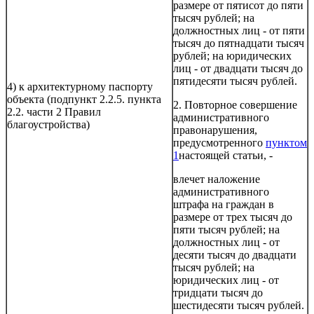
размере от пятисот до пяти
тысяч рублей; на
должностных лиц - от пяти
тысяч до пятнадцати тысяч
рублей; на юридических
лиц - от двадцати тысяч до
пятидесяти тысяч рублей.
4) к архитектурному паспорту
объекта (подпункт 2.2.5. пункта
2. Повторное совершение
2.2. части 2 Правил
административного
благоустройства)
правонарушения,
предусмотренного
пунктом
1
настоящей статьи, -
влечет наложение
административного
штрафа на граждан в
размере от трех тысяч до
пяти тысяч рублей; на
должностных лиц - от
десяти тысяч до двадцати
тысяч рублей; на
юридических лиц - от
тридцати тысяч до
шестидесяти тысяч рублей.