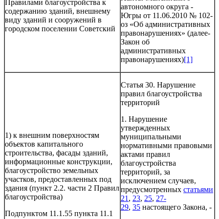
Правилами благоустройства к
автономного округа -
содержанию зданий, внешнему
Югры от 11.06.2010 № 102-
виду зданий и сооружений в
оз «Об административных
городском поселении Советский
правонарушениях» (далее-
Закон об
административных
правонарушениях)
[1]
Статья 30. Нарушение
правил благоустройства
территорий
1. Нарушение
утвержденных
1) к внешним поверхностям
муниципальными
объектов капитального
нормативными правовыми
строительства, фасады зданий,
актами правил
информационные конструкции,
благоустройства
благоустройство земельных
территорий, за
участков, предоставленных под
исключением случаев,
здания (пункт 2.2. части 2 Правил
предусмотренных
статьями
благоустройства)
21
,
23
,
25
,
27-
29
,
35
настоящего Закона, -
Подпунктом 11.1.55 пункта 11.1