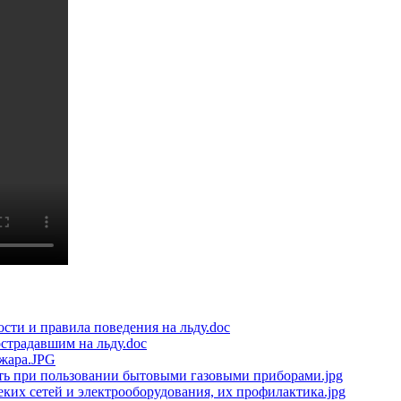
сти и правила поведения на льду.doc
страдавшим на льду.doc
ожара.JPG
ть при пользовании бытовыми газовыми приборами.jpg
ких сетей и электрооборудования, их профилактика.jpg