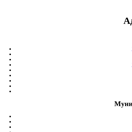
А
Муни