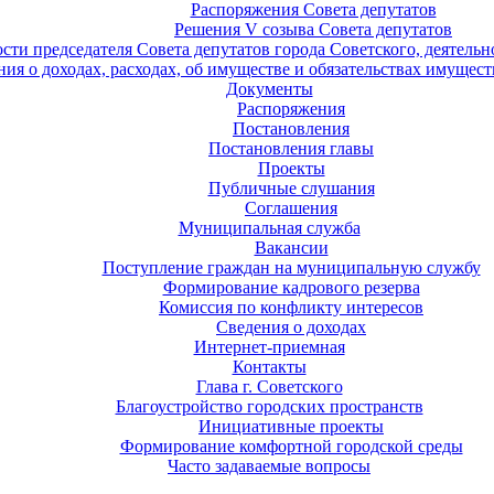
Распоряжения Совета депутатов
Решения V созыва Совета депутатов
ости председателя Совета депутатов города Советского, деятель
ия о доходах, расходах, об имуществе и обязательствах имущест
Документы
Распоряжения
Постановления
Постановления главы
Проекты
Публичные слушания
Соглашения
Муниципальная служба
Вакансии
Поступление граждан на муниципальную службу
Формирование кадрового резерва
Комиссия по конфликту интересов
Сведения о доходах
Интернет-приемная
Контакты
Глава г. Советского
Благоустройство городских пространств
Инициативные проекты
Формирование комфортной городской среды
Часто задаваемые вопросы