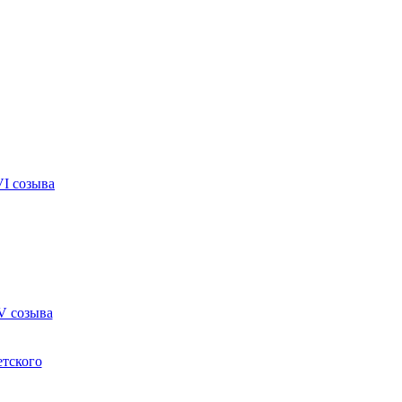
VI созыва
V созыва
етского