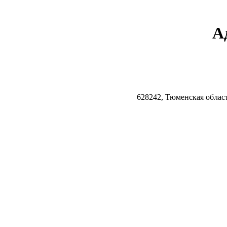
А
628242, Тюменская облас