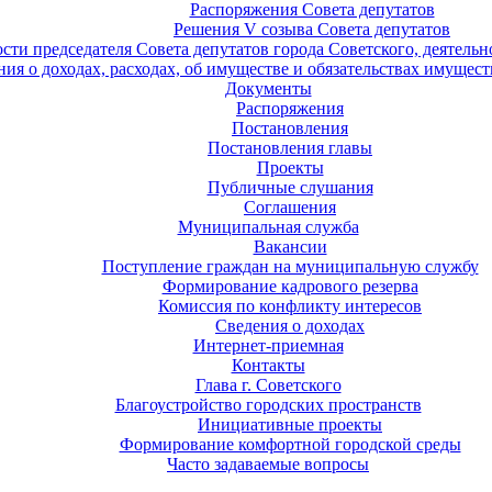
Распоряжения Совета депутатов
Решения V созыва Совета депутатов
ости председателя Совета депутатов города Советского, деятель
ия о доходах, расходах, об имуществе и обязательствах имущест
Документы
Распоряжения
Постановления
Постановления главы
Проекты
Публичные слушания
Соглашения
Муниципальная служба
Вакансии
Поступление граждан на муниципальную службу
Формирование кадрового резерва
Комиссия по конфликту интересов
Сведения о доходах
Интернет-приемная
Контакты
Глава г. Советского
Благоустройство городских пространств
Инициативные проекты
Формирование комфортной городской среды
Часто задаваемые вопросы