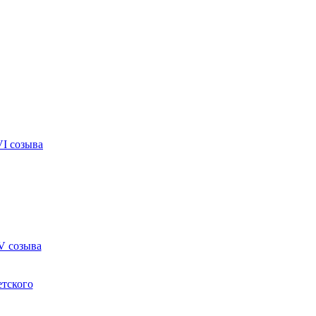
VI созыва
V созыва
етского