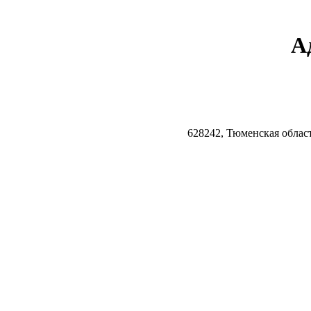
А
628242, Тюменская облас