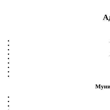
А
Муни