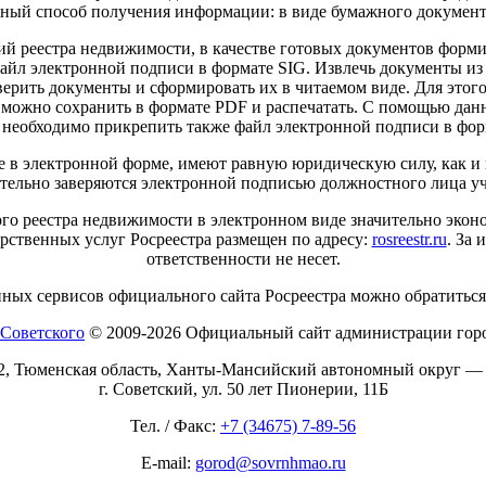
обный способ получения информации: в виде бумажного документ
ий реестра недвижимости, в качестве готовых документов форми
айл электронной подписи в формате SIG. Извлечь документы из
ерить документы и сформировать их в читаемом виде. Для этого 
ожно сохранить в формате PDF и распечатать. С помощью данно
а необходимо прикрепить также файл электронной подписи в фор
ые в электронной форме, имеют равную юридическую силу, как 
ательно заверяются электронной подписью должностного лица у
о реестра недвижимости в электронном виде значительно эконо
рственных услуг Росреестра размещен по адресу:
rosreestr.ru
. За
ответственности не несет.
ных сервисов официального сайта Росреестра можно обратиться п
© 2009-2026 Официальный сайт администрации горо
2, Тюменская область, Ханты-Мансийский автономный округ —
г. Советский, ул. 50 лет Пионерии, 11Б
Тел. / Факс:
+7 (34675) 7-89-56
E-mail:
gorod@sovrnhmao.ru