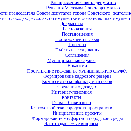
Распоряжения Совета депутатов
Решения V созыва Совета депутатов
ости председателя Совета депутатов города Советского, деятель
ия о доходах, расходах, об имуществе и обязательствах имущест
Документы
Распоряжения
Постановления
Постановления главы
Проекты
Публичные слушания
Соглашения
Муниципальная служба
Вакансии
Поступление граждан на муниципальную службу
Формирование кадрового резерва
Комиссия по конфликту интересов
Сведения о доходах
Интернет-приемная
Контакты
Глава г. Советского
Благоустройство городских пространств
Инициативные проекты
Формирование комфортной городской среды
Часто задаваемые вопросы