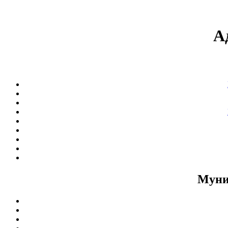
А
Муни