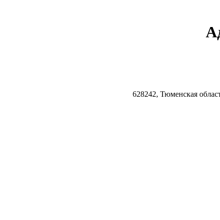
А
628242, Тюменская облас