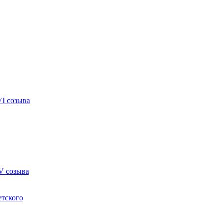
VI созыва
V созыва
етского