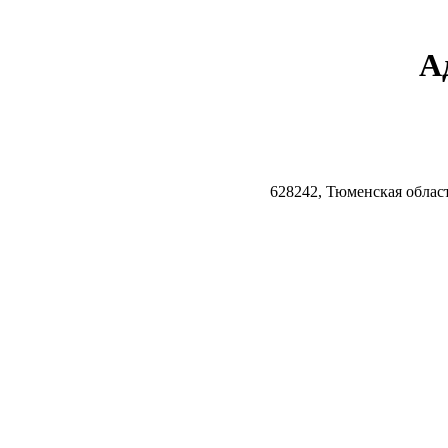
А
628242, Тюменская облас