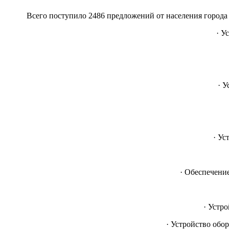
Всего поступило 2486 предложений от населения города 
· У
· У
· Ус
· Обеспечени
· Устр
· Устройство обо