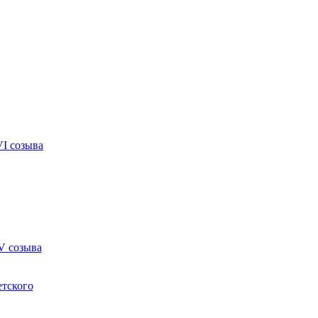
VI созыва
V созыва
етского