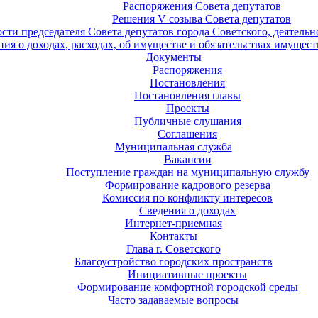
Распоряжения Совета депутатов
Решения V созыва Совета депутатов
ости председателя Совета депутатов города Советского, деятель
ия о доходах, расходах, об имуществе и обязательствах имущест
Документы
Распоряжения
Постановления
Постановления главы
Проекты
Публичные слушания
Соглашения
Муниципальная служба
Вакансии
Поступление граждан на муниципальную службу
Формирование кадрового резерва
Комиссия по конфликту интересов
Сведения о доходах
Интернет-приемная
Контакты
Глава г. Советского
Благоустройство городских пространств
Инициативные проекты
Формирование комфортной городской среды
Часто задаваемые вопросы