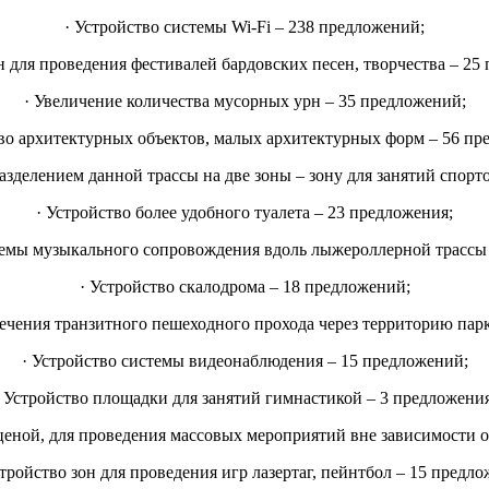
· Устройство системы Wi-Fi – 238 предложений;
он для проведения фестивалей бардовских песен, творчества – 
· Увеличение количества мусорных урн – 35 предложений;
тво архитектурных объектов, малых архитектурных форм – 56 пр
зделением данной трассы на две зоны – зону для занятий спорт
· Устройство более удобного туалета – 23 предложения;
темы музыкального сопровождения вдоль лыжероллерной трассы
· Устройство скалодрома – 18 предложений;
спечения транзитного пешеходного прохода через территорию
· Устройство системы видеонаблюдения – 15 предложений;
· Устройство площадки для занятий гимнастикой – 3 предложения
сценой, для проведения массовых мероприятий вне зависимости 
тройство зон для проведения игр лазертаг, пейнтбол – 15 предл