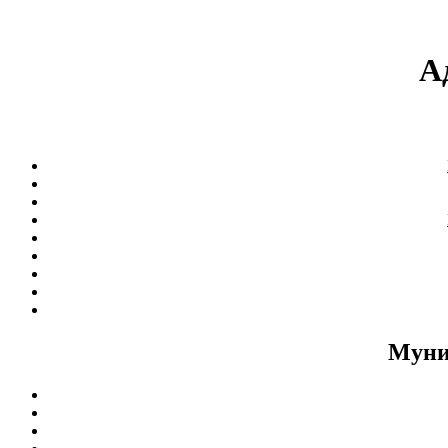
А
Муни