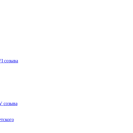
VI созыва
V созыва
етского