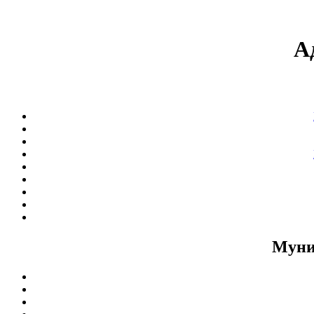
А
Муни