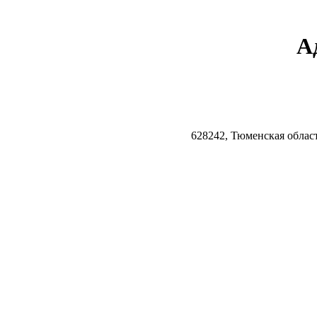
А
628242, Тюменская облас