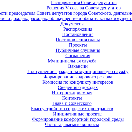
Распоряжения Совета депутатов
Решения V созыва Совета депутатов
ости председателя Совета депутатов города Советского, деятель
ия о доходах, расходах, об имуществе и обязательствах имущест
Документы
Распоряжения
Постановления
Постановления главы
Проекты
Публичные слушания
Соглашения
Муниципальная служба
Вакансии
Поступление граждан на муниципальную службу
Формирование кадрового резерва
Комиссия по конфликту интересов
Сведения о доходах
Интернет-приемная
Контакты
Глава г. Советского
Благоустройство городских пространств
Инициативные проекты
Формирование комфортной городской среды
Часто задаваемые вопросы