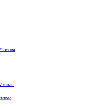
VI созыва
V созыва
етского