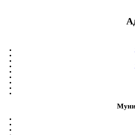
А
Муни