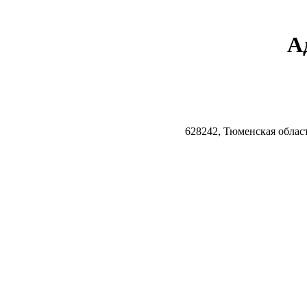
А
628242, Тюменская облас