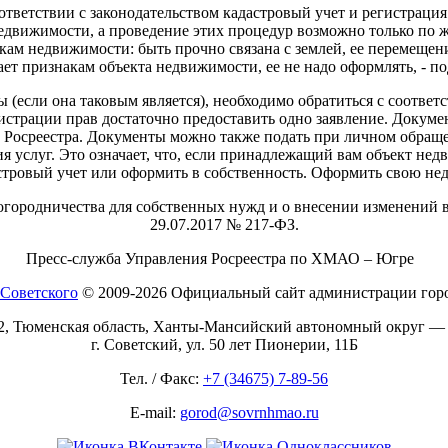
ветствии с законодательством кадастровый учет и регистрация п
движимости, а проведение этих процедур возможно только по же
акам недвижимости: быть прочно связана с землей, ее перемещен
ает признакам объекта недвижимости, ее не надо оформлять, - п
 (если она таковым является), необходимо обратиться с соотве
гистрации прав достаточно предоставить одно заявление. Докуме
е Росреестра. Документы можно также подать при личном обращ
я услуг. Это означает, что, если принадлежащий вам объект нед
дастровый учет или оформить в собственность. Оформить свою н
огородничества для собственных нужд и о внесении изменений 
29.07.2017 № 217-ФЗ.
Пресс-служба Управления Росреестра по ХМАО – Югре
© 2009-2026 Официальный сайт администрации горо
2, Тюменская область, Ханты-Мансийский автономный округ —
г. Советский, ул. 50 лет Пионерии, 11Б
Тел. / Факс:
+7 (34675) 7-89-56
E-mail:
gorod@sovrnhmao.ru