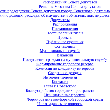
Распоряжения Совета депутатов
Решения V созыва Совета депутатов
ости председателя Совета депутатов города Советского, деятель
ия о доходах, расходах, об имуществе и обязательствах имущест
Документы
Распоряжения
Постановления
Постановления главы
Проекты
Публичные слушания
Соглашения
Муниципальная служба
Вакансии
Поступление граждан на муниципальную службу
Формирование кадрового резерва
Комиссия по конфликту интересов
Сведения о доходах
Интернет-приемная
Контакты
Глава г. Советского
Благоустройство городских пространств
Инициативные проекты
Формирование комфортной городской среды
Часто задаваемые вопросы