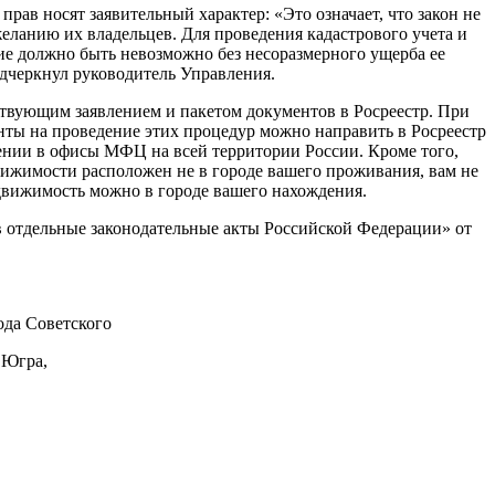
рав носят заявительный характер: «Это означает, что закон не
ланию их владельцев. Для проведения кадастрового учета и
ие должно быть невозможно без несоразмерного ущерба ее
одчеркнул руководитель Управления.
тствующим заявлением и пакетом документов в Росреестр. При
нты на проведение этих процедур можно направить в Росреестр
ении в офисы МФЦ на всей территории России. Кроме того,
вижимости расположен не в городе вашего проживания, вам не
едвижимость можно в городе вашего нахождения.
в отдельные законодательные акты Российской Федерации» от
да Советского
 Югра,