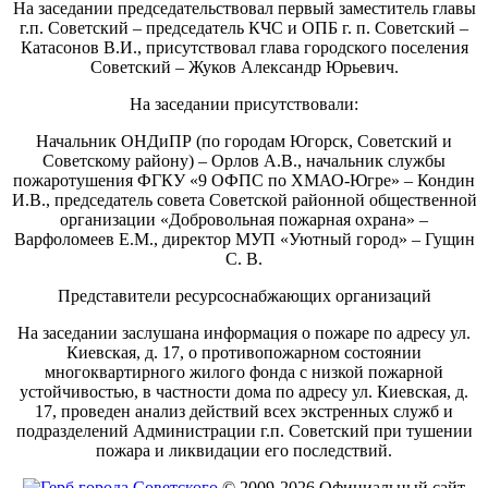
На заседании председательствовал первый заместитель главы
г.п. Советский – председатель КЧС и ОПБ г. п. Советский –
Катасонов В.И., присутствовал глава городского поселения
Советский – Жуков Александр Юрьевич.
На заседании присутствовали:
Начальник ОНДиПР (по городам Югорск, Советский и
Советскому району) – Орлов А.В., начальник службы
пожаротушения ФГКУ «9 ОФПС по ХМАО-Югре» – Кондин
И.В., председатель совета Советской районной общественной
организации «Добровольная пожарная охрана» –
Варфоломеев Е.М., директор МУП «Уютный город» – Гущин
С. В.
Представители ресурсоснабжающих организаций
На заседании заслушана информация о пожаре по адресу ул.
Киевская, д. 17, о противопожарном состоянии
многоквартирного жилого фонда с низкой пожарной
устойчивостью, в частности дома по адресу ул. Киевская, д.
17, проведен анализ действий всех экстренных служб и
подразделений Администрации г.п. Советский при тушении
пожара и ликвидации его последствий.
© 2009-2026 Официальный сайт