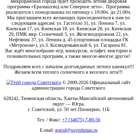
микрорайонах города будет проходить летняя дворовая
программа «Ералашлэнд или Северное лето». Программа
реализуется с понедельника по пятницу с 19.00ч. до 21.00ч.
Мы приглашаем всех желающих присоединиться к нам по
следующим адресам: ул. Гастелло 31, ул. Ленина 7, ул.
Киевская 17, ул. Киевская 18, ул. Киевская 28, ул. Киевская
29, ПМК мкр. Солнечный 5, ул. Железнодорожная 22, ул.
Нефтяник 37, ул. Ленина д. 45 (спортивная площадка ГК
«Метроном»), ул.З. Космодемьянской 6, ул. Гагарина 81.
Вас ждёт многообразие игр, конкурсов, эстафет, викторин и
познавательных программ, а также многое-многое другое!
Поздравляем всех с началом долгожданных летних каникул!!!
Желаем всем теплого солнечного и веселого лета!!!
© 2009-2026 Официальный сайт
администрации города Советского
628242, Тюменская область, Ханты-Мансийский автономный
округ — Югра,
г. Советский, ул. 50 лет Пионерии, 11Б
Тел. / Факс:
+7 (34675) 7-89-56
E-mail:
gorod@sovrnhmao.ru