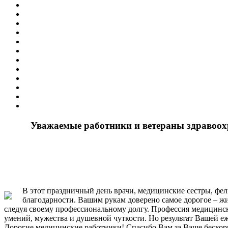
Уважаемые работники и ветераны здравоох
В этот праздничный день врачи, медицинские сестры, фел
благодарности. Вашим рукам доверено самое дорогое – жи
следуя своему профессиональному долгу. Профессия медицинск
умений, мужества и душевной чуткости. Но результат Вашей е
Дорогие медицинские работники! Спасибо Вам за Ваше бескор