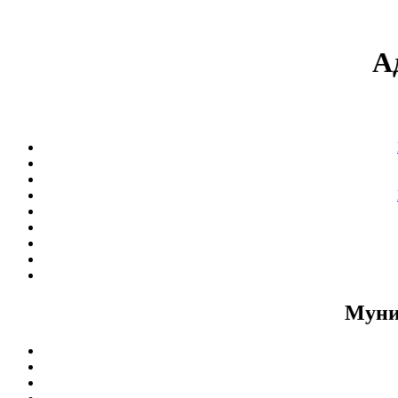
А
Муни