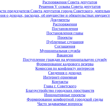
Распоряжения Совета депутатов
Решения V созыва Совета депутатов
ости председателя Совета депутатов города Советского, деятель
ия о доходах, расходах, об имуществе и обязательствах имущест
Документы
Распоряжения
Постановления
Постановления главы
Проекты
Публичные слушания
Соглашения
Муниципальная служба
Вакансии
Поступление граждан на муниципальную службу
Формирование кадрового резерва
Комиссия по конфликту интересов
Сведения о доходах
Интернет-приемная
Контакты
Глава г. Советского
Благоустройство городских пространств
Инициативные проекты
Формирование комфортной городской среды
Часто задаваемые вопросы