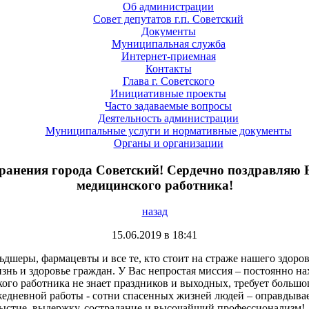
Об администрации
Совет депутатов г.п. Советский
Документы
Муниципальная служба
Интернет-приемная
Контакты
Глава г. Советского
Инициативные проекты
Часто задаваемые вопросы
Деятельность администрации
Муниципальные услуги и нормативные документы
Органы и организации
ранения города Советский! Сердечно поздравляю 
медицинского работника!
назад
15.06.2019 в 18:41
ьдшеры, фармацевты и все те, кто стоит на страже нашего здор
знь и здоровье граждан. У Вас непростая миссия – постоянно н
ого работника не знает праздников и выходных, требует большо
жедневной работы - сотни спасенных жизней людей – оправдывае
ыстие, выдержку, сострадание и высочайший профессионализм!