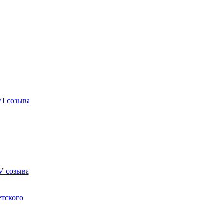
VI созыва
V созыва
етского