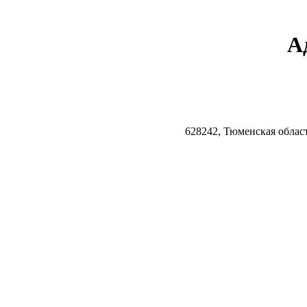
А
628242, Тюменская облас