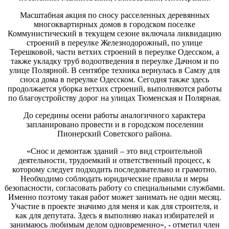
Масштабная акция по сносу расселенных деревянных
многоквартирных домов в городском поселке
Коммунистический в текущем сезоне включала ликвидацию
строений в переулке Железнодорожный, по улице
Терешковой, части ветхих строений в переулке Одесском, а
также укладку труб водоотведения в переулке Дачном и по
улице Полярной. В сентябре техника вернулась в Самзу для
сноса дома в переулке Одесском. Сегодня также здесь
продолжается уборка ветхих строений, выполняются работы
по благоустройству дорог на улицах Тюменская и Полярная.
До середины осени работы аналогичного характера
запланировано провести и в городском поселении
Пионерский Советского района.
«Снос и демонтаж зданий – это вид строительной
деятельности, трудоемкий и ответственный процесс, к
которому следует подходить последовательно и грамотно.
Необходимо соблюдать юридические правила и меры
безопасности, согласовать работу со специальными службами.
Именно поэтому такая работ может занимать не один месяц.
Участие в проекте значимо для меня и как для строителя, и
как для депутата. Здесь я выполняю наказ избирателей и
занимаюсь любимым делом одновременно», - отметил член