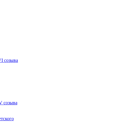
VI созыва
V созыва
етского