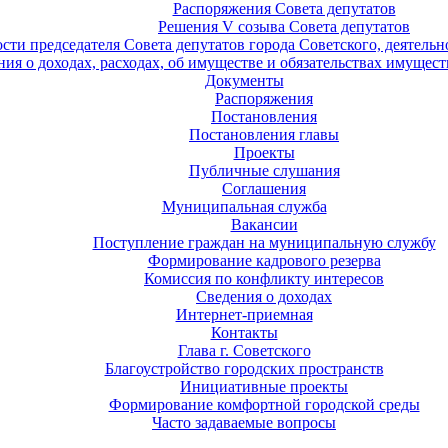
Распоряжения Совета депутатов
Решения V созыва Совета депутатов
ости председателя Совета депутатов города Советского, деятель
ия о доходах, расходах, об имуществе и обязательствах имущест
Документы
Распоряжения
Постановления
Постановления главы
Проекты
Публичные слушания
Соглашения
Муниципальная служба
Вакансии
Поступление граждан на муниципальную службу
Формирование кадрового резерва
Комиссия по конфликту интересов
Сведения о доходах
Интернет-приемная
Контакты
Глава г. Советского
Благоустройство городских пространств
Инициативные проекты
Формирование комфортной городской среды
Часто задаваемые вопросы