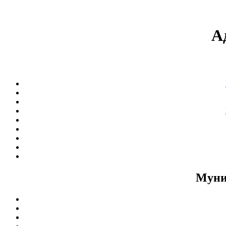
А
Муни