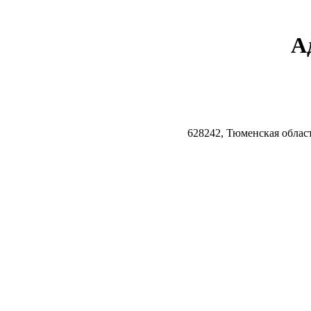
А
628242, Тюменская облас