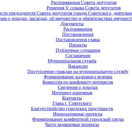
Распоряжения Совета депутатов
Решения V созыва Совета депутатов
ости председателя Совета депутатов города Советского, деятель
ия о доходах, расходах, об имуществе и обязательствах имущест
Документы
Распоряжения
Постановления
Постановления главы
Проекты
Публичные слушания
Соглашения
Муниципальная служба
Вакансии
Поступление граждан на муниципальную службу
Формирование кадрового резерва
Комиссия по конфликту интересов
Сведения о доходах
Интернет-приемная
Контакты
Глава г. Советского
Благоустройство городских пространств
Инициативные проекты
Формирование комфортной городской среды
Часто задаваемые вопросы