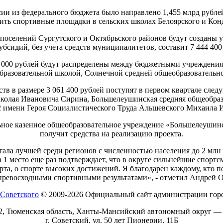
сии из федерального бюджета было направлено 1,455 млрд рублей
ить спортивные площадки в сельских школах Белоярского и Кон
поселений Сургутского и Октябрьского районов будут созданы 
убсидий, без учета средств муниципалитетов, составит 7 444 400
383 000 рублей будут распределены между бюджетными учреждени
бразовательной школой, Солнечной средней общеобразовательн
в в размере 3 061 400 рублей поступят в первом квартале след
колая Ивановича Сирина, Большелеушинская средняя общеобраз
 имени Героя Социалистического Труда Альшевского Михаила 
ное казенное общеобразовательное учреждение «Большелеушинск
получит средства на реализацию проекта.
ала лучшей среди регионов с численностью населения до 2 млн ч
 1 место еще раз подтверждает, что в округе сильнейшие спорт
рта, о спорте высоких достижений. Я благодарен каждому, кто 
 превосходными спортивными результатами», - отметил Андрей О
© 2009-2026 Официальный сайт администрации горо
2, Тюменская область, Ханты-Мансийский автономный округ —
г. Советский, ул. 50 лет Пионерии, 11Б