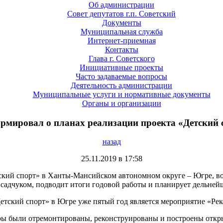
Об администрации
Совет депутатов г.п. Советский
Документы
Муниципальная служба
Интернет-приемная
Контакты
Глава г. Советского
Инициативные проекты
Часто задаваемые вопросы
Деятельность администрации
Муниципальные услуги и нормативные документы
Органы и организации
мировал о планах реализации проекта «Детский с
назад
25.11.2019 в 17:58
ский спорт» в Ханты-Мансийском автономном округе – Югре, 
адчуком, подводит итоги годовой работы и планирует дельнейш
етский спорт» в Югре уже пятый год является мероприятие «Рек
гры были отремонтированы, реконструированы и построены откр