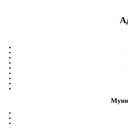
А
Муни