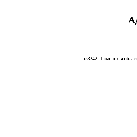
А
628242, Тюменская облас