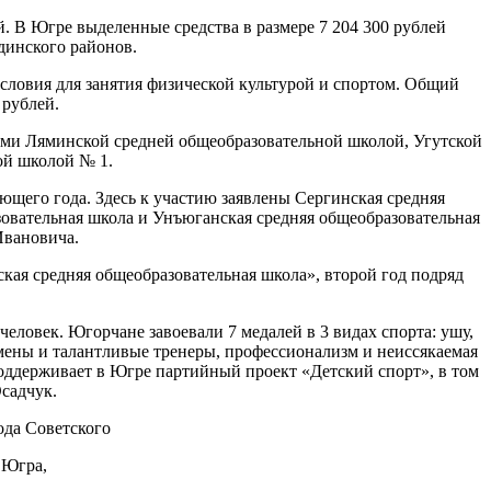
. В Югре выделенные средства в размере 7 204 300 рублей
динского районов.
условия для занятия физической культурой и спортом. Общий
 рублей.
ями Ляминской средней общеобразовательной школой, Угутской
ой школой № 1.
ующего года. Здесь к участию заявлены Сергинская средняя
овательная школа и Унъюганская средняя общеобразовательная
Ивановича.
ая средняя общеобразовательная школа», второй год подряд
еловек. Югорчане завоевали 7 медалей в 3 видах спорта: ушу,
смены и талантливые тренеры, профессионализм и неиссякаемая
поддерживает в Югре партийный проект «Детский спорт», в том
садчук.
да Советского
 Югра,