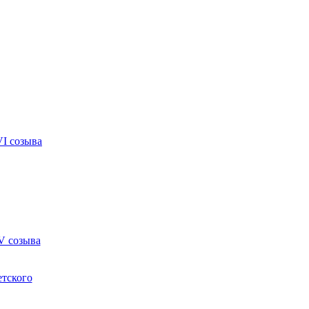
VI созыва
V созыва
етского