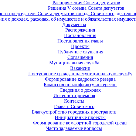
Распоряжения Совета депутатов
Решения V созыва Совета депутатов
ости председателя Совета депутатов города Советского, деятель
ия о доходах, расходах, об имуществе и обязательствах имущест
Документы
Распоряжения
Постановления
Постановления главы
Проекты
Публичные слушания
Соглашения
Муниципальная служба
Вакансии
Поступление граждан на муниципальную службу
Формирование кадрового резерва
Комиссия по конфликту интересов
Сведения о доходах
Интернет-приемная
Контакты
Глава г. Советского
Благоустройство городских пространств
Инициативные проекты
Формирование комфортной городской среды
Часто задаваемые вопросы