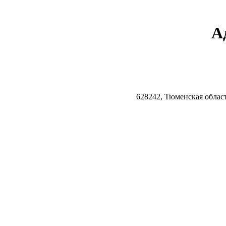
А
628242, Тюменская облас