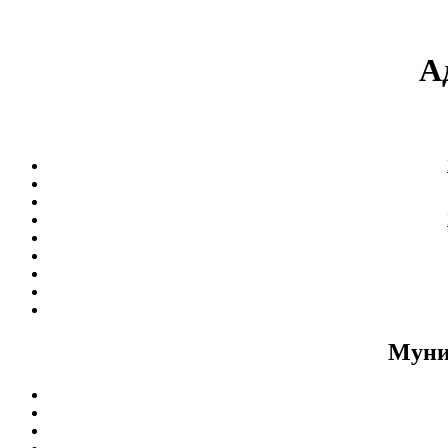
А
Муни