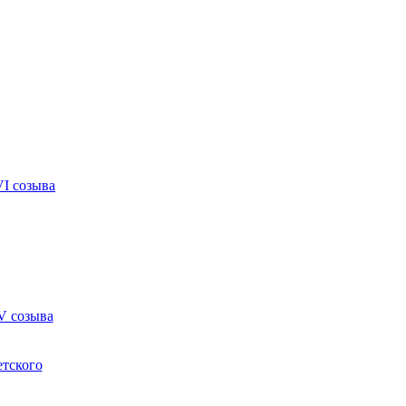
VI созыва
V созыва
етского