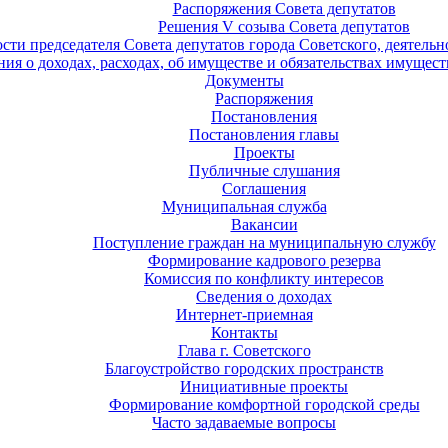
Распоряжения Совета депутатов
Решения V созыва Совета депутатов
ости председателя Совета депутатов города Советского, деятель
ия о доходах, расходах, об имуществе и обязательствах имущест
Документы
Распоряжения
Постановления
Постановления главы
Проекты
Публичные слушания
Соглашения
Муниципальная служба
Вакансии
Поступление граждан на муниципальную службу
Формирование кадрового резерва
Комиссия по конфликту интересов
Сведения о доходах
Интернет-приемная
Контакты
Глава г. Советского
Благоустройство городских пространств
Инициативные проекты
Формирование комфортной городской среды
Часто задаваемые вопросы