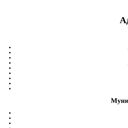
А
Муни