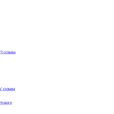
VI созыва
V созыва
етского