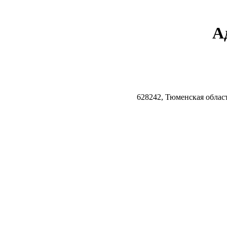
А
628242, Тюменская облас