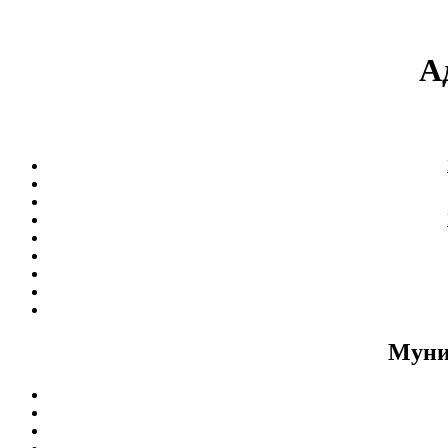
А
Муни