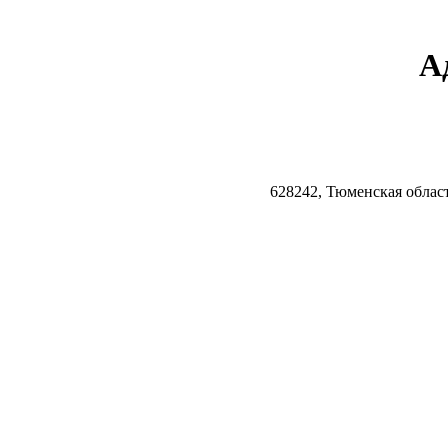
А
628242, Тюменская облас