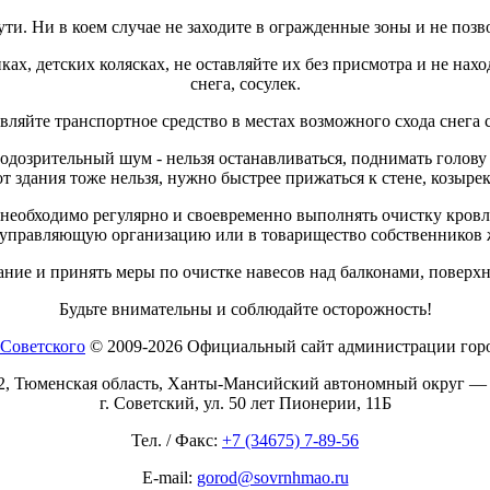
ти. Ни в коем случае не заходите в огражденные зоны и не позво
ах, детских колясках, не оставляйте их без присмотра и не нах
снега, сосулек.
авляйте транспортное средство в местах возможного схода снега 
дозрительный шум - нельзя останавливаться, поднимать голову и
от здания тоже нельзя, нужно быстрее прижаться к стене, козыр
 необходимо регулярно и своевременно выполнять очистку кровл
в управляющую организацию или в товарищество собственников 
ие и принять меры по очистке навесов над балконами, поверхно
Будьте внимательны и соблюдайте осторожность!
© 2009-2026 Официальный сайт администрации горо
2, Тюменская область, Ханты-Мансийский автономный округ —
г. Советский, ул. 50 лет Пионерии, 11Б
Тел. / Факс:
+7 (34675) 7-89-56
E-mail:
gorod@sovrnhmao.ru