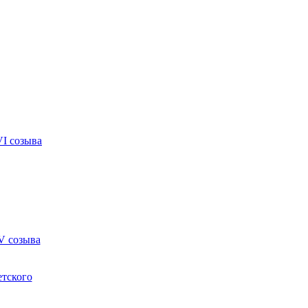
VI созыва
V созыва
етского