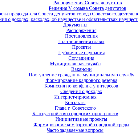
Распоряжения Совета депутатов
Решения V созыва Совета депутатов
ости председателя Совета депутатов города Советского, деятель
ия о доходах, расходах, об имуществе и обязательствах имущест
Документы
Распоряжения
Постановления
Постановления главы
Проекты
Публичные слушания
Соглашения
Муниципальная служба
Вакансии
Поступление граждан на муниципальную службу
Формирование кадрового резерва
Комиссия по конфликту интересов
Сведения о доходах
Интернет-приемная
Контакты
Глава г. Советского
Благоустройство городских пространств
Инициативные проекты
Формирование комфортной городской среды
Часто задаваемые вопросы