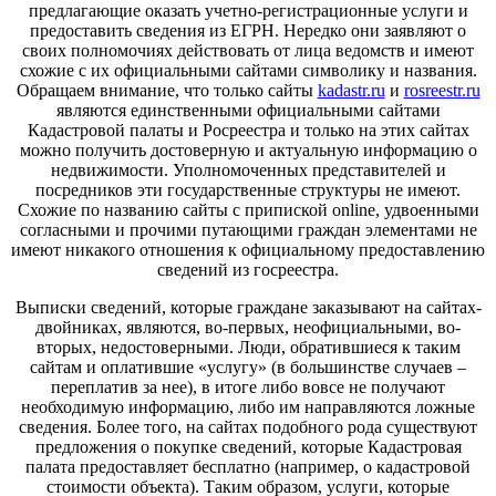
предлагающие оказать учетно-регистрационные услуги и
предоставить сведения из ЕГРН. Нередко они заявляют о
своих полномочиях действовать от лица ведомств и имеют
схожие с их официальными сайтами символику и названия.
Обращаем внимание, что только сайты
kadastr.ru
и
rosreestr.ru
являются единственными официальными сайтами
Кадастровой палаты и Росреестра и только на этих сайтах
можно получить достоверную и актуальную информацию о
недвижимости. Уполномоченных представителей и
посредников эти государственные структуры не имеют.
Схожие по названию сайты с припиской online, удвоенными
согласными и прочими путающими граждан элементами не
имеют никакого отношения к официальному предоставлению
сведений из госреестра.
Выписки сведений, которые граждане заказывают на сайтах-
двойниках, являются, во-первых, неофициальными, во-
вторых, недостоверными. Люди, обратившиеся к таким
сайтам и оплатившие «услугу» (в большинстве случаев –
переплатив за нее), в итоге либо вовсе не получают
необходимую информацию, либо им направляются ложные
сведения. Более того, на сайтах подобного рода существуют
предложения о покупке сведений, которые Кадастровая
палата предоставляет бесплатно (например, о кадастровой
стоимости объекта). Таким образом, услуги, которые