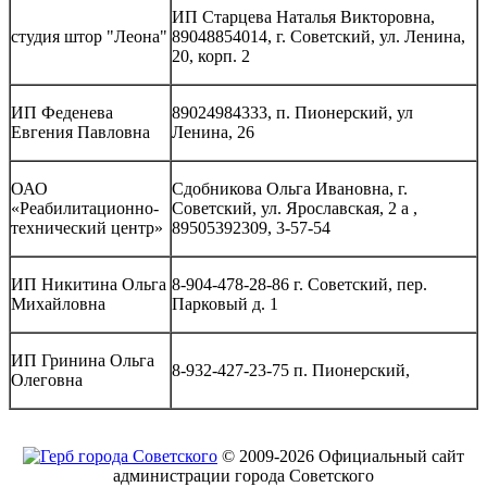
ИП Старцева Наталья Викторовна,
студия штор "Леона"
89048854014, г. Советский, ул. Ленина,
20, корп. 2
ИП Феденева
89024984333, п. Пионерский, ул
Евгения Павловна
Ленина, 26
ОАО
Сдобникова Ольга Ивановна, г.
«Реабилитационно-
Советский, ул. Ярославская, 2 а ,
технический центр»
89505392309, 3-57-54
ИП Никитина Ольга
8-904-478-28-86 г. Советский, пер.
Михайловна
Парковый д. 1
ИП Гринина Ольга
8-932-427-23-75 п. Пионерский,
Олеговна
© 2009-2026 Официальный сайт
администрации города Советского