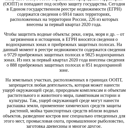
(ООПТ) и попадают под особую защиту государства. Сегодня
в Едином государственном реестре недвижимости (ЕГРН)
содержатся сведения о 6914 таких территориях,
расположенных на территории России, 226 из которых
внесены за первый квартал 2020 года.
Чтобы защитить водные объекты: реки, озера, моря и др. – от
загрязнения и истощения, в ЕГРН вносятся сведения о
водоохранных зонах и прибрежных защитных полосах. На
данный момент в реестре недвижимости содержатся сведения
о 9729 прибрежных защитных полосах и 9825 водоохранных
зонах. Из них за первый квартал 2020 года внесены сведения
о 888 прибрежных защитных полосах и 851 водоохранной
зоне.
На земельных участках, расположенных в границах ООПТ,
запрещается любая деятельность, которая может нанести
ущерб окружающей среде, природным комплексам и объектам
растительного и животного мира, памятникам истории и
культуры. Так, ущерб окружающей среде могут нанести
распашка земли, применение химических средств защиты
растений, мойка транспортных средств вблизи водных
объектов, разведение костров вне специально отведенных для
этого мест, промысловая охота, промышленное рыболовство,
заготовка древесины и многое другое.