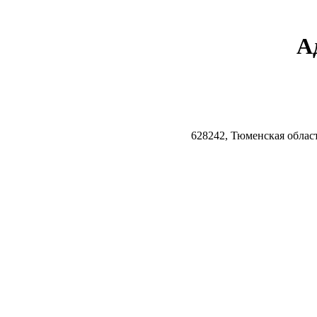
А
628242, Тюменская облас