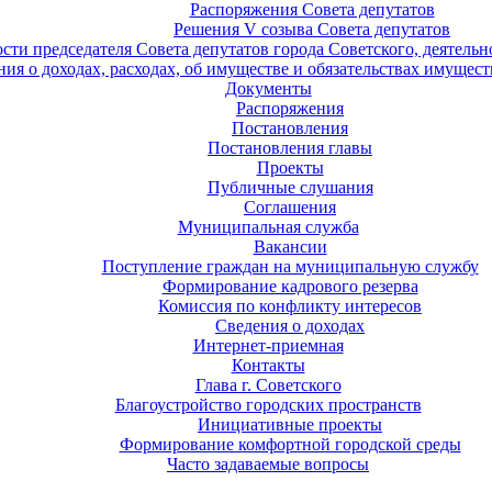
Распоряжения Совета депутатов
Решения V созыва Совета депутатов
ости председателя Совета депутатов города Советского, деятель
ия о доходах, расходах, об имуществе и обязательствах имущест
Документы
Распоряжения
Постановления
Постановления главы
Проекты
Публичные слушания
Соглашения
Муниципальная служба
Вакансии
Поступление граждан на муниципальную службу
Формирование кадрового резерва
Комиссия по конфликту интересов
Сведения о доходах
Интернет-приемная
Контакты
Глава г. Советского
Благоустройство городских пространств
Инициативные проекты
Формирование комфортной городской среды
Часто задаваемые вопросы