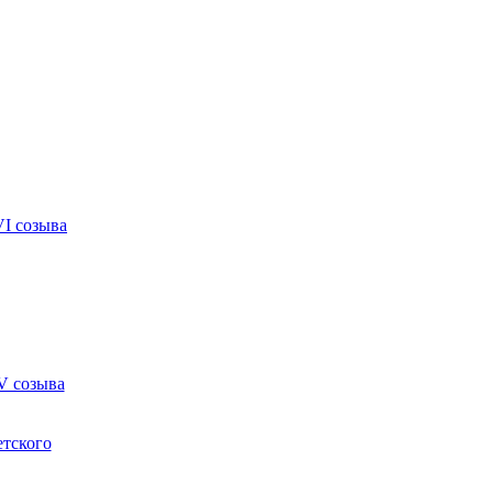
VI созыва
V созыва
етского