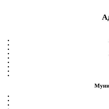
А
Муни