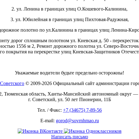
2. ул. Ленина в границах улиц О.Кошевого-Калинина,
3. ул. Юбилейная в границах улиц Пихтовая-Радужная,
 дорожное полотно по ул.Калинина в границах улиц Ленина-Киро
онту дорог сплошным полотном ул. Киевская д. 50 - перекресто
ностью 1556 м 2, Ремонт дорожного полотна ул. Северо-Восточн
ого покрытия на перекрестке улиц Киевская-Защитников Отечест
Уважаемые водители будьте предельно осторожны!
© 2009-2026 Официальный сайт администрации горо
2, Тюменская область, Ханты-Мансийский автономный округ —
г. Советский, ул. 50 лет Пионерии, 11Б
Тел. / Факс:
+7 (34675) 7-89-56
E-mail:
gorod@sovrnhmao.ru
Написать письмо