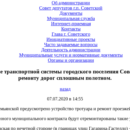
Об администрации
Совет депутатов г.п. Советский
Документы
Муниципальная служба
Интернет-приемная
Контакты
Глава г. Советского
Инициативные проекты
Часто задаваемые вопросы
Деятельность администрации
Муниципальные услуги и нормативные документы
Органы и организации
транспортной системы городского поселения Сове
ремонту дорог сплошным полотном.
назад
07.07.2020 в 14:55
емьянской предусмотрено устройство тротуара и ремонт проезжей
нного муниципального контракта будут отремонтированы такие у
евская по нечетной стороне (в границах улиц Гагарина-Гастелло) +