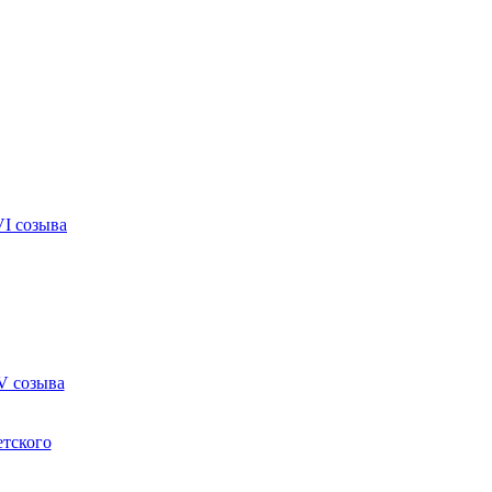
VI созыва
V созыва
етского