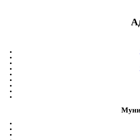
А
Муни