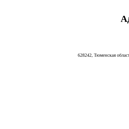
А
628242, Тюменская облас