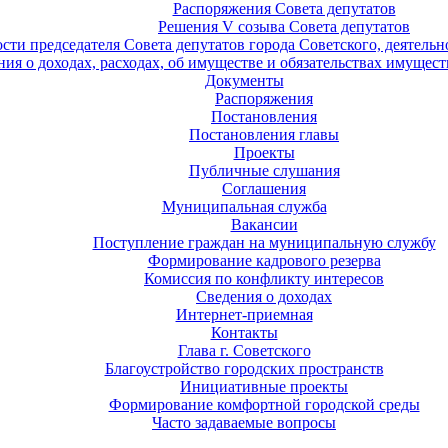
Распоряжения Совета депутатов
Решения V созыва Совета депутатов
ости председателя Совета депутатов города Советского, деятель
ия о доходах, расходах, об имуществе и обязательствах имущест
Документы
Распоряжения
Постановления
Постановления главы
Проекты
Публичные слушания
Соглашения
Муниципальная служба
Вакансии
Поступление граждан на муниципальную службу
Формирование кадрового резерва
Комиссия по конфликту интересов
Сведения о доходах
Интернет-приемная
Контакты
Глава г. Советского
Благоустройство городских пространств
Инициативные проекты
Формирование комфортной городской среды
Часто задаваемые вопросы