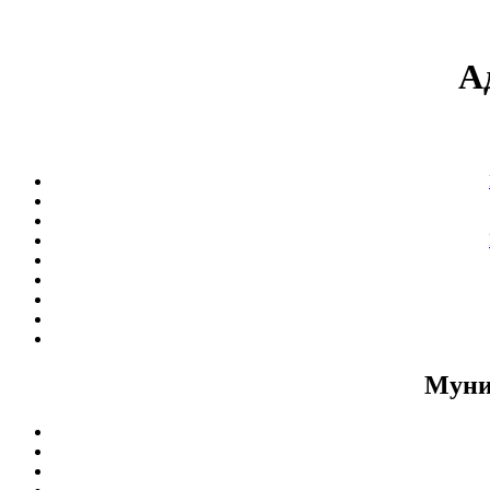
А
Муни