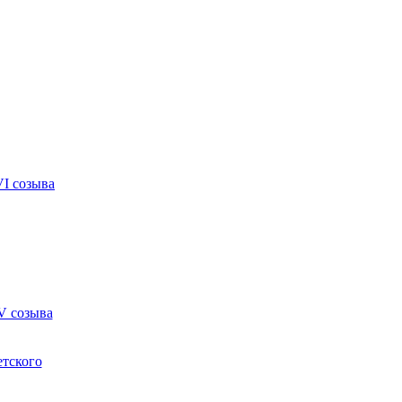
VI созыва
V созыва
етского