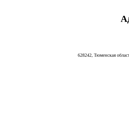
А
628242, Тюменская облас