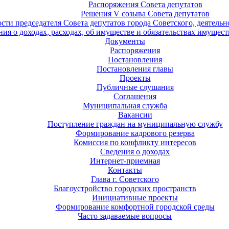
Распоряжения Совета депутатов
Решения V созыва Совета депутатов
ости председателя Совета депутатов города Советского, деятель
ия о доходах, расходах, об имуществе и обязательствах имущест
Документы
Распоряжения
Постановления
Постановления главы
Проекты
Публичные слушания
Соглашения
Муниципальная служба
Вакансии
Поступление граждан на муниципальную службу
Формирование кадрового резерва
Комиссия по конфликту интересов
Сведения о доходах
Интернет-приемная
Контакты
Глава г. Советского
Благоустройство городских пространств
Инициативные проекты
Формирование комфортной городской среды
Часто задаваемые вопросы