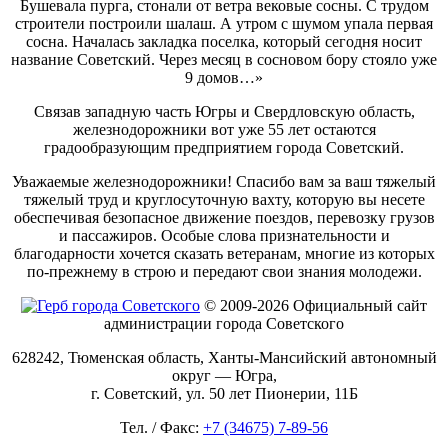
Бушевала пурга, стонали от ветра вековые сосны. С трудом
строители построили шалаш. А утром с шумом упала первая
сосна. Началась закладка поселка, который сегодня носит
название Советский. Через месяц в сосновом бору стояло уже
9 домов…»
Связав западную часть Югры и Свердловскую область,
железнодорожники вот уже 55 лет остаются
градообразующим предприятием города Советский.
Уважаемые железнодорожники! Спасибо вам за ваш тяжелый
тяжелый труд и круглосуточную вахту, которую вы несете
обеспечивая безопасное движение поездов, перевозку грузов
и пассажиров. Особые слова признательности и
благодарности хочется сказать ветеранам, многие из которых
по-прежнему в строю и передают свои знания молодежи.
© 2009-2026 Официальный сайт
администрации города Советского
628242, Тюменская область, Ханты-Мансийский автономный
округ — Югра,
г. Советский, ул. 50 лет Пионерии, 11Б
Тел. / Факс:
+7 (34675) 7-89-56