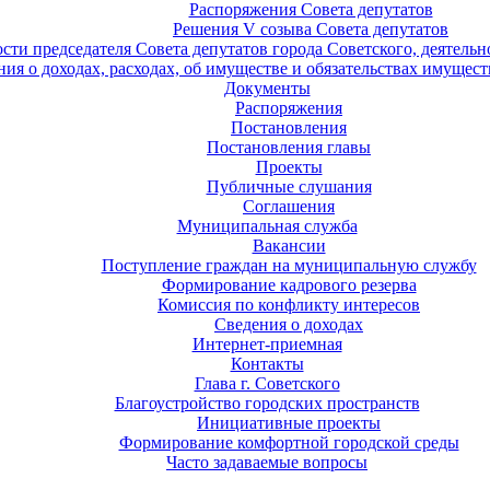
Распоряжения Совета депутатов
Решения V созыва Совета депутатов
ости председателя Совета депутатов города Советского, деятель
ия о доходах, расходах, об имуществе и обязательствах имущест
Документы
Распоряжения
Постановления
Постановления главы
Проекты
Публичные слушания
Соглашения
Муниципальная служба
Вакансии
Поступление граждан на муниципальную службу
Формирование кадрового резерва
Комиссия по конфликту интересов
Сведения о доходах
Интернет-приемная
Контакты
Глава г. Советского
Благоустройство городских пространств
Инициативные проекты
Формирование комфортной городской среды
Часто задаваемые вопросы