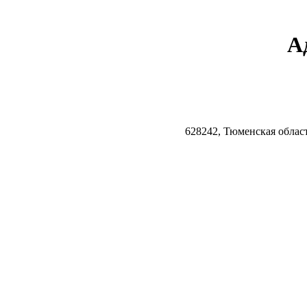
А
628242, Тюменская облас