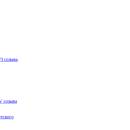
VI созыва
V созыва
етского