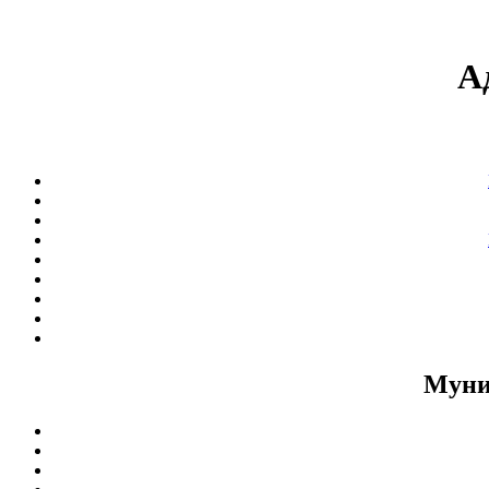
А
Муни