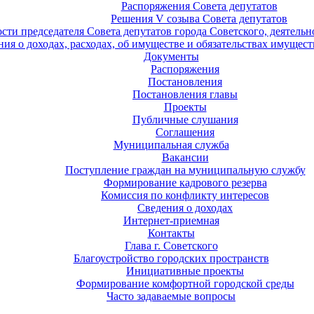
Распоряжения Совета депутатов
Решения V созыва Совета депутатов
ости председателя Совета депутатов города Советского, деятель
ия о доходах, расходах, об имуществе и обязательствах имущест
Документы
Распоряжения
Постановления
Постановления главы
Проекты
Публичные слушания
Соглашения
Муниципальная служба
Вакансии
Поступление граждан на муниципальную службу
Формирование кадрового резерва
Комиссия по конфликту интересов
Сведения о доходах
Интернет-приемная
Контакты
Глава г. Советского
Благоустройство городских пространств
Инициативные проекты
Формирование комфортной городской среды
Часто задаваемые вопросы