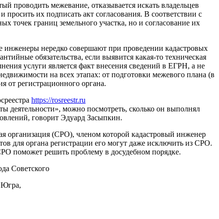
тый проводить межевание, отказывается искать владельцев
 просить их подписать акт согласования. В соответствии с
х точек границ земельного участка, но и согласование их
ые инженеры нередко совершают при проведении кадастровых
нтийные обязательства, если выявится какая-то техническая
лнения услуги является факт внесения сведений в ЕГРН, а не
едвижимости на всех этапах: от подготовки межевого плана (в
ия от регистрационного органа.
осреестра
https://rosreestr.ru
аты деятельности», можно посмотреть, сколько он выполнял
новлений, говорит Эдуард Засыпкин.
ая организация (СРО), членом которой кадастровый инженер
тов для органа регистрации его могут даже исключить из СРО.
 СРО поможет решить проблему в досудебном порядке.
да Советского
 Югра,