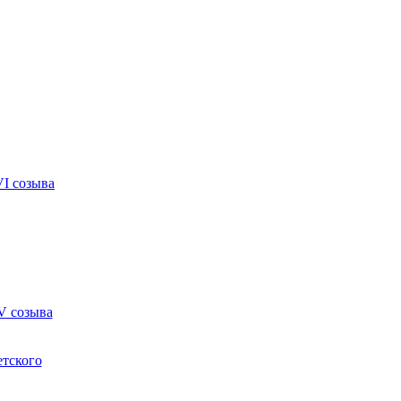
VI созыва
V созыва
етского