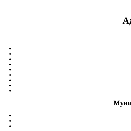
А
Муни