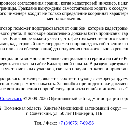
роцессе согласования границ, когда кадастровый инженер, наня
раницы. Граждане вынуждены самостоятельно ходить к соседям и
го инженера входит не только определение координат характерны
местоположения.
договор поможет подстраховаться от ошибок, которые кадастров
вого учета. В договоре обязательно должны быть прописаны гара
чет. В договоре можно указать, что фактом качественного выпо
ами, кадастровый инженер должен сопровождать собственника н
на или акта обследования) до получения положительного решен
специалиста можно с помощью специального сервиса на сайте Р
рять аттестат на сайте Кадастровой палаты. В разделе «результ
на учет земельных участков, сколько получил отказов и приоста
астрового инженера, является соответствующая саморегулируем
ого инженера могут наказать. За ошибки при подготовке докумен
учае возникновения спорной ситуации из-за ошибки инженера -
© 2009-2026 Официальный сайт администрации горо
2, Тюменская область, Ханты-Мансийский автономный округ —
г. Советский, ул. 50 лет Пионерии, 11Б
Тел. / Факс:
+7 (34675) 7-89-56