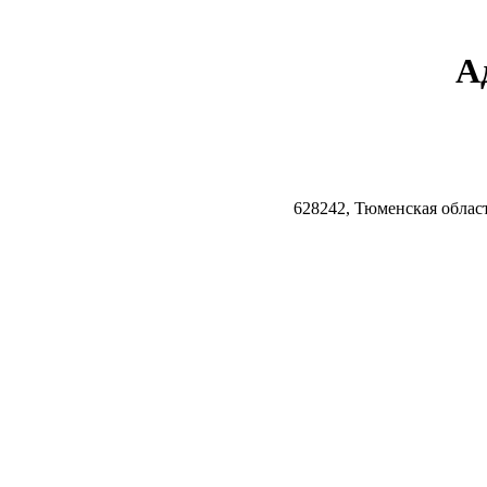
А
628242, Тюменская облас