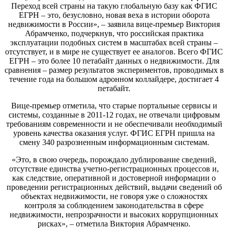
Переход всей страны на такую глобальную базу как ФГИС
ЕГРН – это, безусловно, новая веха в истории оборота
недвижимости в России», – заявила вице-премьер Виктория
Абрамченко, подчеркнув, что российская практика
эксплуатации подобных систем в масштабах всей страны –
отсутствует, и в мире не существует ее аналогов. Всего ФГИС
ЕГРН – это более 10 петабайт данных о недвижимости. Для
сравнения – размер результатов экспериментов, проводимых в
течение года на большом адронном коллайдере, достигает 4
петабайт.
Вице-премьер отметила, что старые портальные сервисы и
системы, созданные в 2011-12 годах, не отвечали цифровым
требованиям современности и не обеспечивали необходимый
уровень качества оказания услуг. ФГИС ЕГРН пришла на
смену 340 разрозненным информационным системам.
«Это, в свою очередь, порождало дублирование сведений,
отсутствие единства учетно-регистрационных процессов и,
как следствие, оперативной и достоверной информации о
проведении регистрационных действий, выдачи сведений об
объектах недвижимости, не говоря уже о сложностях
контроля за соблюдением законодательства в сфере
недвижимости, непрозрачности и высоких коррупционных
рисках», – отметила Виктория Абрамченко.