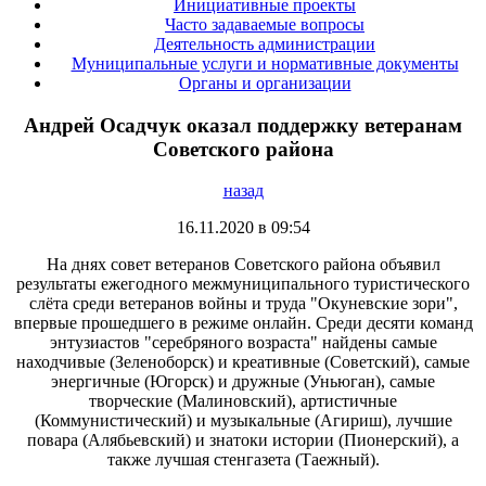
Инициативные проекты
Часто задаваемые вопросы
Деятельность администрации
Муниципальные услуги и нормативные документы
Органы и организации
Андрей Осадчук оказал поддержку ветеранам
Советского района
назад
16.11.2020 в 09:54
На днях совет ветеранов Советского района объявил
результаты ежегодного межмуниципального туристического
слёта среди ветеранов войны и труда "Окуневские зори",
впервые прошедшего в режиме онлайн. Среди десяти команд
энтузиастов "серебряного возраста" найдены самые
находчивые (Зеленоборск) и креативные (Советский), самые
энергичные (Югорск) и дружные (Уньюган), самые
творческие (Малиновский), артистичные
(Коммунистический) и музыкальные (Агириш), лучшие
повара (Алябьевский) и знатоки истории (Пионерский), а
также лучшая стенгазета (Таежный).