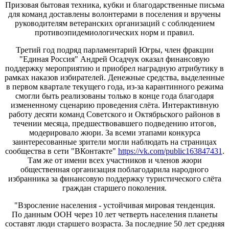
Призовая бытовая техника, кубки и благодарственные письма
для команд доставлены волонтерами в поселения и вручены
руководителям ветеранских организаций с соблюдением
противоэпидемиологических норм и правил.
Третий год подряд парламентарий Югры, член фракции
"Единая Россия" Андрей Осадчук оказал финансовую
поддержку мероприятию и приобрел наградную атрибутику в
рамках наказов избирателей. Денежные средства, выделенные
в первом квартале текущего года, из-за карантинного режима
смогли быть реализованы только в конце года благодаря
измененному сценарию проведения слёта. Интерактивную
работу десяти команд Советского и Октябрьского районов в
течении месяца, предшествовавшего подведению итогов,
модерировало жюри. За всеми этапами конкурса
заинтересованные зрители могли наблюдать на страницах
сообщества в сети "ВКонтакте"
https://vk.com/public163847431
.
Там же от имени всех участников и членов жюри
общественная организация поблагодарила народного
избранника за финансовую поддержку туристического слёта
граждан старшего поколения.
"Взросление населения - устойчивая мировая тенденция.
По данным ООН через 10 лет четверть населения планеты
составят люди старшего возраста. За последние 50 лет средняя