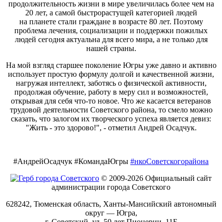
продолжительность жизни в мире увеличилась более чем на
20 лет, а самой быстрорастущей категорией людей
на планете стали граждане в возрасте 80 лет. Поэтому
проблема лечения, социализации и поддержки пожилых
людей сегодня актуальна для всего мира, а не только для
нашей страны.
На мой взгляд старшее поколение Югры уже давно и активно
использует простую формулу долгой и качественной жизни,
нагружая интеллект, заботясь о физической активности,
продолжая обучение, работу в меру сил и возможностей,
открывая для себя что‑то новое. Что же касается ветеранов
трудовой деятельности Советского района, то смело можно
сказать, что залогом их творческого успеха является девиз:
"Жить - это здорово!", - отметил Андрей Осадчук.
#АндрейОсадчук #КомандаЮгры
#нкоСоветскогорайона
© 2009-2026 Официальный сайт
администрации города Советского
628242, Тюменская область, Ханты-Мансийский автономный
округ — Югра,
г. Советский, ул. 50 лет Пионерии, 11Б