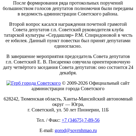
После формирования ряда протокольных поручений
большинством голосов депутатов полномочия были переданы
в ведомость администрации Советского района.
Второй вопрос касался награждения почетной грамотой
Совета депутатов г.п. Советский руководителя клуба
татарской культуры «Сердашляр» Р.М. Спиридоновой в честь
ее юбилея. Данный пункт повестки был принят депутатами
единогласно.
В завершение мероприятия председатель Совета депутатов
г.п. Советский Е. В. Писаренко озвучила ориентировочную
дату четвёртого заседания Совета депутатов: оно состоится 24
декабря.
© 2009-2026 Официальный сайт
администрации города Советского
628242, Тюменская область, Ханты-Мансийский автономный
округ — Югра,
г. Советский, ул. 50 лет Пионерии, 11Б
Тел. / Факс:
+7 (34675) 7-89-56
E-mail:
gorod@sovrnhmao.ru