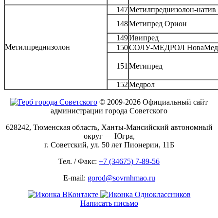
147
Метилпреднизолон-натив
148
Метипред Орион
149
Ивипред
Метилпреднизолон
150
СОЛУ-МЕДРОЛ НоваМед
151
Метипред
152
Медрол
© 2009-2026 Официальный сайт
администрации города Советского
628242, Тюменская область, Ханты-Мансийский автономный
округ — Югра,
г. Советский, ул. 50 лет Пионерии, 11Б
Тел. / Факс:
+7 (34675) 7-89-56
E-mail:
gorod@sovrnhmao.ru
Написать письмо