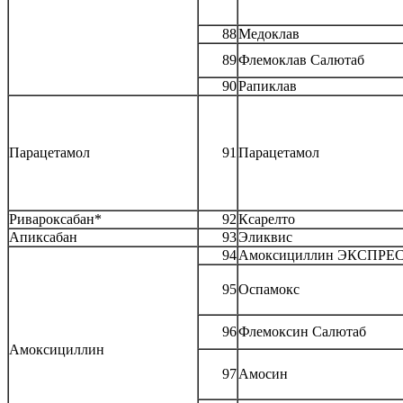
88
Медоклав
89
Флемоклав Салютаб
90
Рапиклав
Парацетамол
91
Парацетамол
Ривароксабан*
92
Ксарелто
Апиксабан
93
Эликвис
94
Амоксициллин ЭКСПРЕ
95
Оспамокс
96
Флемоксин Салютаб
Амоксициллин
97
Амосин