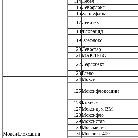
114
Лебел
115
Левофлокс
116
Хайлефлокс
117
Левотек
118
Флорацид
119
Элефлокс
120
Левостар
121
МАКЛЕВО
122
Лефлобакт
123
Глево
124
Мокси
125
Моксифлоксацин
126
Кимокс
127
Моксикум ВМ
128
Моксифло
129
Моксистар
130
Мофлаксия
131
Мофлокс 400
Моксифлоксацин