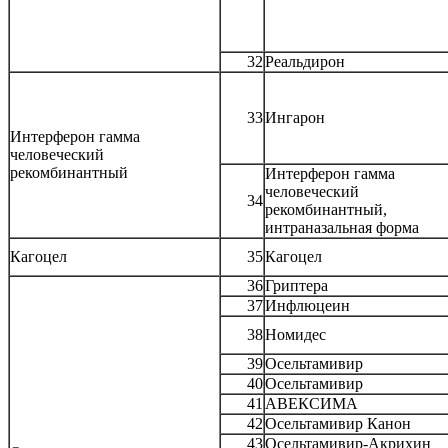
32
Реальдирон
33
Ингарон
Интерферон гамма
человеческий
рекомбинантный
Интерферон гамма
человеческий
34
рекомбинантный,
интраназальная форма
Кагоцел
35
Кагоцел
36
Гриптера
37
Инфлюцеин
38
Номидес
39
Осельтамивир
40
Осельтамивир
41
АВЕКСИМА
42
Осельтамивир Канон
43
Осельтамивир-Акрихин