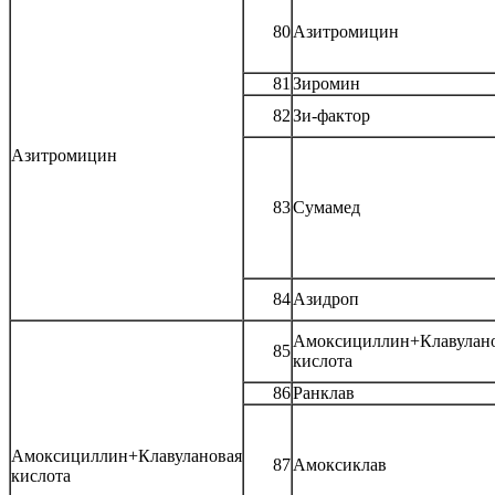
80
Азитромицин
81
Зиромин
82
Зи-фактор
Азитромицин
83
Сумамед
84
Азидроп
Амоксициллин+Клавулан
85
кислота
86
Ранклав
Амоксициллин+Клавулановая
87
Амоксиклав
кислота