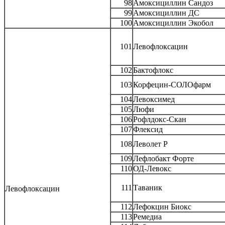
98
Амоксициллин Сандоз
99
Амоксициллин ДС
100
Амоксициллин Экобол
101
Левофлоксацин
102
Бактофлокс
103
Корфецин-СОЛОфарм
104
Левоксимед
105
Люфи
106
Рофлдокс-Скан
107
Флексид
108
Леволет Р
109
Лефлобакт Форте
110
ОД-Левокс
111
Таваник
Левофлоксацин
112
Лефокцин Биокс
113
Ремедиа