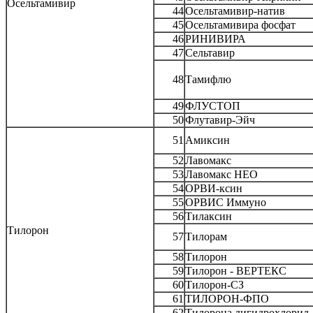
Осельтамивир
44
Осельтамивир-натив
45
Осельтамивира фосфат
46
РИНИВИРА
47
Сельтавир
48
Тамифлю
49
ФЛУСТОП
50
Флутавир-Эйч
51
Амиксин
52
Лавомакс
53
Лавомакс НЕО
54
ОРВИ-ксин
55
ОРВИС Иммуно
56
Тилаксин
Тилорон
57
Тилорам
58
Тилорон
59
Тилорон - ВЕРТЕКС
60
Тилорон-СЗ
61
ТИЛОРОН-ФПО
62
Тилорона дигидрохлорид