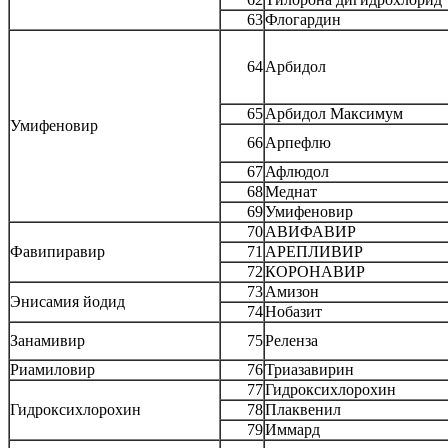
63
Флогардин
64
Арбидол
65
Арбидол Максимум
Умифеновир
66
Арпефлю
67
Афлюдол
68
Меднат
69
Умифеновир
70
АВИФАВИР
Фавипиравир
71
АРЕПЛИВИР
72
КОРОНАВИР
73
Амизон
Энисамия йодид
74
Нобазит
Занамивир
75
Реленза
Риамиловир
76
Триазавирин
77
Гидроксихлорохин
Гидроксихлорохин
78
Плаквенил
79
Иммард