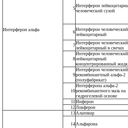
Интерферон лейкоцитарн
5
человеческий сухой
Интерферон человеческий
Интерферон альфа
6
лейкоцитарный
Интерферон человеческий
7
лейкоцитарный в свечах
Интерферон человеческий
8
лейкоцитарный
концентрированный жид
Интерферон человеческий
9
рекомбинантный альфа-2
(полуфабрикат)
Интерферона альфа-2
10
рекомбинантного мазь на
гидрогелевой основе
11
Инферон
12
Локферон
13
Альтевир
14
Альфарона