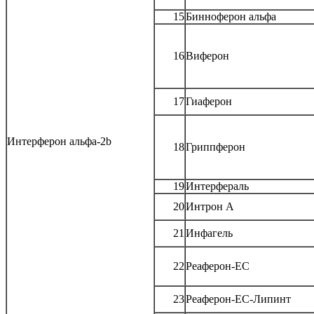
15
Бинноферон альфа
16
Виферон
17
Гиаферон
Интерферон альфа-2b
18
Гриппферон
19
Интерфераль
20
Интрон А
21
Инфагель
22
Реаферон-ЕС
23
Реаферон-ЕС-Липинт