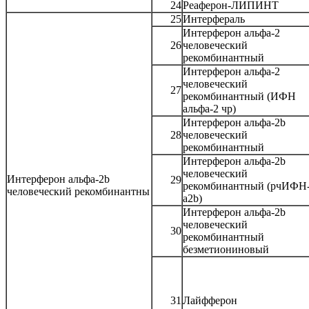
24
Реаферон-ЛИПИНТ
25
Интерфераль
Интерферон альфа-2
26
человеческий
рекомбинантный
Интерферон альфа-2
человеческий
27
рекомбинантный (ИФН
альфа-2 чр)
Интерферон альфа-2b
28
человеческий
рекомбинантный
Интерферон альфа-2b
человеческий
Интерферон альфа-2b
29
рекомбинантный (рчИФН
человеческий рекомбинантны
а2b)
Интерферон альфа-2b
человеческий
30
рекомбинантный
безметиониновый
31
Лайфферон