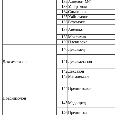
132
Алвелон-МФ
133
Ультрамокс
134
Симофлокс
135
Хайнемокс
136
Ротомокс
137
Авелокс
138
Моксимак
139
Плевилокс
140
Дексамед
141
Дексаметазон
Дексаметазон
142
Дексазон
143
Мегадексан
144
Преднизолон
Преднизолон
145
Медопред
146
Преднизол