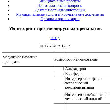
Инициативные проекты
Часто задаваемые вопросы
Деятельность администрации
Муниципальные услуги и нормативные документы
Органы и организации
Мониторинг противовирусных препаратов
назад
01.12.2020 в 17:52
Мединское название
номер
торг наименование
препарата
1
Альфаферон
2
Вэллферон
Интерферон альфа-2b
3
человеческий
рекомбинантный
Интерферон лейкоцитарн
4
человеческий жидкий