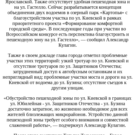
Ярославской. Также отсутствует удобная пешеходная зона и
на ул. Гастелло. Сейчас разрабатывается концепция
объединения двух водоемов в озерный парк «Картопья» с
благоустройством участка по ул. Киевской в рамках
приоритетного проекта «Формирование комфортной
городской среды». В последующие годы при участии во
Всероссийском конкурсе есть перспектива благоустроить и
пешеходную зону на ул. Гастелло», — сообщил Александр
Кулагин.
Также в своем докладе глава города отметил проблемные
участки этих территорий: узкий тротуар по ул. Киевской и
отсутствие тротуаров по ул. Защитников Отечества;
затрудненный доступ к автобусным остановкам и их
неприглядный вид; проблемные участки моста и дороги на ул.
Киевской от водоема до ул. Бузина; отсутствие съездов к
другим улицам.
«Обустройство пешеходной зоны по ул. Киевской в границах
ул. Юбилейная - ул. Защитников Отечества - ул. Бузина
достаточно затратное, но жизненно необходимое для всех
жителей близлежащих микрорайонов. Устройство данной
пешеходной зоны требует особого внимания и совместной
слаженной работы», — подчеркнул Александр Кулагин.