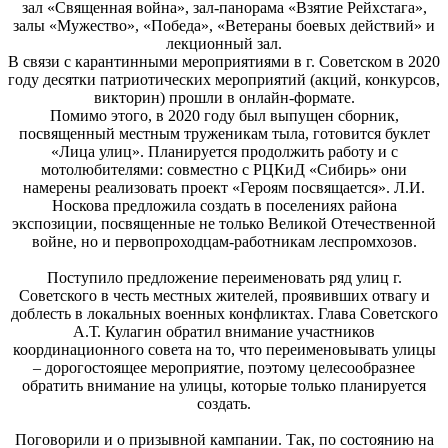
зал «Священная война», зал-панорама «Взятие Рейхстага»,
залы «Мужество», «Победа», «Ветераны боевых действий» и
лекционный зал.
В связи с карантинными мероприятиями в г. Советском в 2020
году десятки патриотических мероприятий (акций, конкурсов,
викторин) прошли в онлайн-формате.
Помимо этого, в 2020 году был выпущен сборник,
посвященный местным труженикам тыла, готовится буклет
«Лица улиц». Планируется продолжить работу и с
мотолюбителями: совместно с РЦКиД «Сибирь» они
намерены реализовать проект «Героям посвящается». Л.И.
Носкова предложила создать в поселениях района
экспозиции, посвященные не только Великой Отечественной
войне, но и первопроходцам-работникам леспромхозов.
Поступило предложение переименовать ряд улиц г.
Советского в честь местных жителей, проявивших отвагу и
доблесть в локальных военных конфликтах. Глава Советского
А.Т. Кулагин обратил внимание участников
координационного совета на то, что переименовывать улицы
– дорогостоящее мероприятие, поэтому целесообразнее
обратить внимание на улицы, которые только планируется
создать.
Поговорили и о призывной кампании. Так, по состоянию на