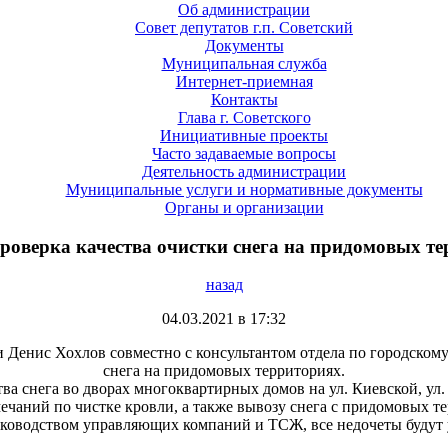
Об администрации
Совет депутатов г.п. Советский
Документы
Муниципальная служба
Интернет-приемная
Контакты
Глава г. Советского
Инициативные проекты
Часто задаваемые вопросы
Деятельность администрации
Муниципальные услуги и нормативные документы
Органы и организации
оверка качества очистки снега на придомовых т
назад
04.03.2021 в 17:32
 и Денис Хохлов совместно с консультантом отдела по городско
снега на придомовых территориях.
а снега во дворах многоквартирных домов на ул. Киевской, ул
мечаний по чистке кровли, а также вывозу снега с придомовых т
уководством управляющих компаний и ТСЖ, все недочеты будут