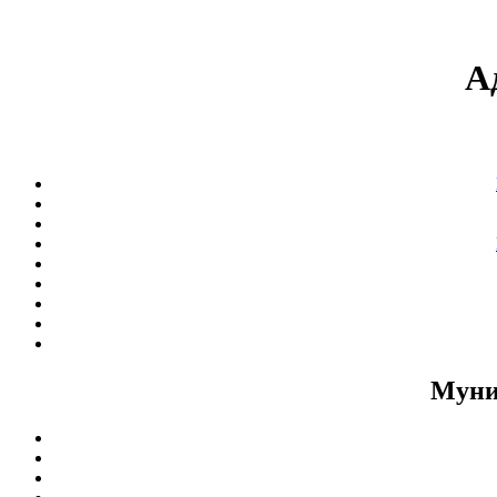
А
Муни