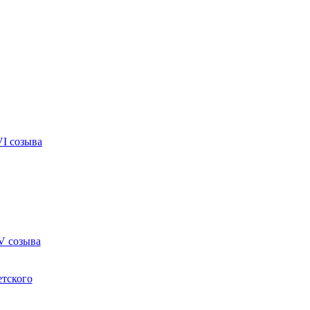
VI созыва
V созыва
етского