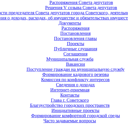
Распоряжения Совета депутатов
Решения V созыва Совета депутатов
ости председателя Совета депутатов города Советского, деятель
ия о доходах, расходах, об имуществе и обязательствах имущест
Документы
Распоряжения
Постановления
Постановления главы
Проекты
Публичные слушания
Соглашения
Муниципальная служба
Вакансии
Поступление граждан на муниципальную службу
Формирование кадрового резерва
Комиссия по конфликту интересов
Сведения о доходах
Интернет-приемная
Контакты
Глава г. Советского
Благоустройство городских пространств
Инициативные проекты
Формирование комфортной городской среды
Часто задаваемые вопросы