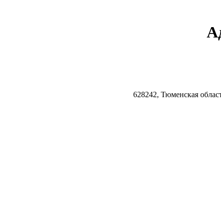
А
628242, Тюменская облас