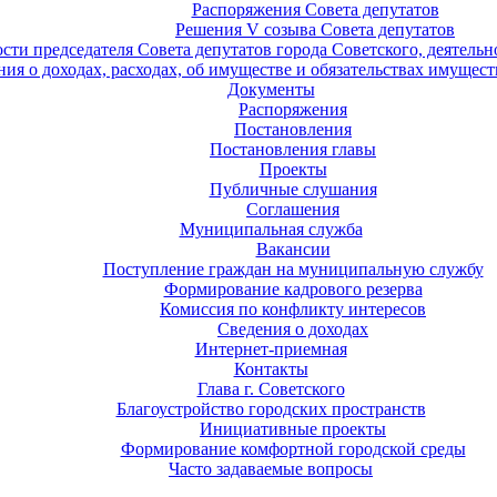
Распоряжения Совета депутатов
Решения V созыва Совета депутатов
ости председателя Совета депутатов города Советского, деятель
ия о доходах, расходах, об имуществе и обязательствах имущест
Документы
Распоряжения
Постановления
Постановления главы
Проекты
Публичные слушания
Соглашения
Муниципальная служба
Вакансии
Поступление граждан на муниципальную службу
Формирование кадрового резерва
Комиссия по конфликту интересов
Сведения о доходах
Интернет-приемная
Контакты
Глава г. Советского
Благоустройство городских пространств
Инициативные проекты
Формирование комфортной городской среды
Часто задаваемые вопросы