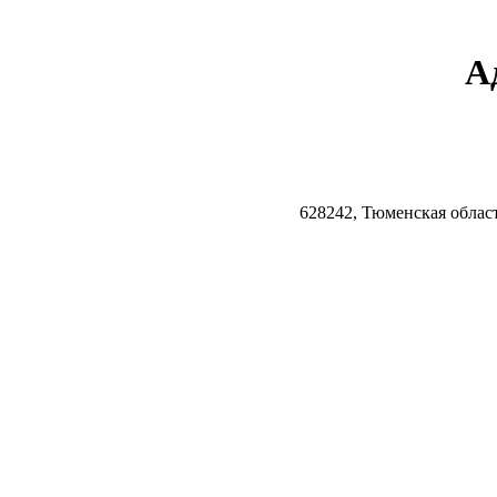
А
628242, Тюменская облас