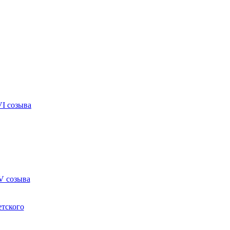
VI созыва
V созыва
етского