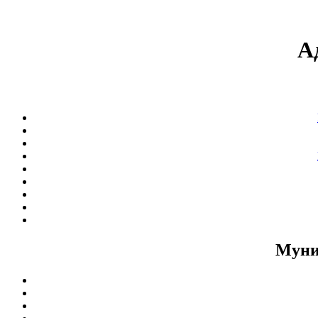
А
Муни