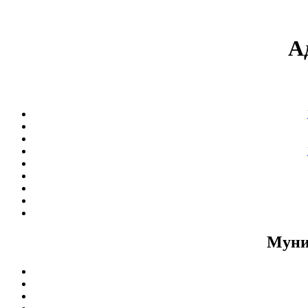
А
Муни