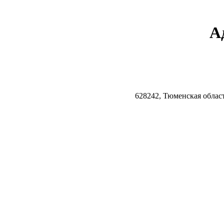
А
628242, Тюменская облас