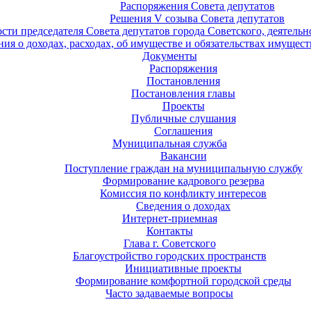
Распоряжения Совета депутатов
Решения V созыва Совета депутатов
ости председателя Совета депутатов города Советского, деятель
ия о доходах, расходах, об имуществе и обязательствах имущест
Документы
Распоряжения
Постановления
Постановления главы
Проекты
Публичные слушания
Соглашения
Муниципальная служба
Вакансии
Поступление граждан на муниципальную службу
Формирование кадрового резерва
Комиссия по конфликту интересов
Сведения о доходах
Интернет-приемная
Контакты
Глава г. Советского
Благоустройство городских пространств
Инициативные проекты
Формирование комфортной городской среды
Часто задаваемые вопросы