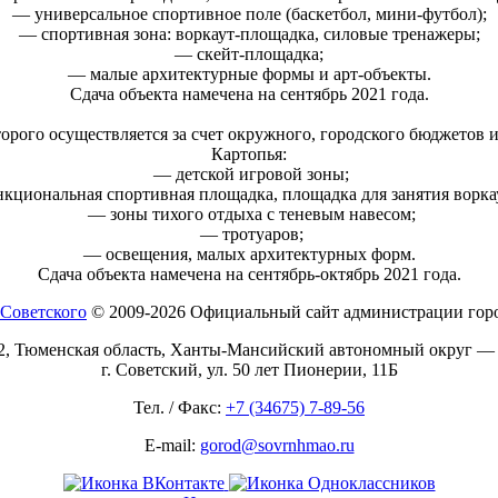
— универсальное спортивное поле (баскетбол, мини-футбол);
— спортивная зона: воркаут-площадка, силовые тренажеры;
— скейт-площадка;
— малые архитектурные формы и арт-объекты.
Сдача объекта намечена на сентябрь 2021 года.
рого осуществляется за счет окружного, городского бюджетов и
Картопья:
— детской игровой зоны;
циональная спортивная площадка, площадка для занятия ворка
— зоны тихого отдыха с теневым навесом;
— тротуаров;
— освещения, малых архитектурных форм.
Сдача объекта намечена на сентябрь-октябрь 2021 года.
© 2009-2026 Официальный сайт администрации горо
2, Тюменская область, Ханты-Мансийский автономный округ —
г. Советский, ул. 50 лет Пионерии, 11Б
Тел. / Факс:
+7 (34675) 7-89-56
E-mail:
gorod@sovrnhmao.ru