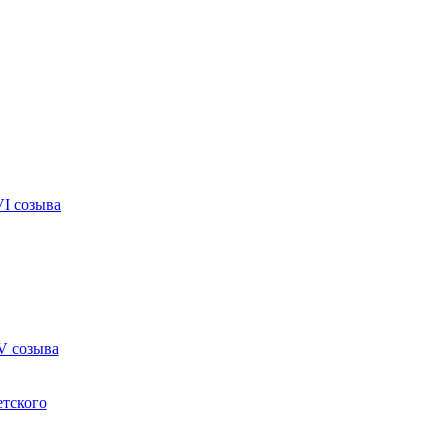
VI созыва
V созыва
етского