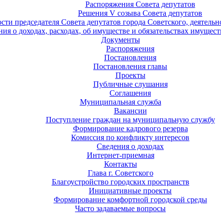
Распоряжения Совета депутатов
Решения V созыва Совета депутатов
ости председателя Совета депутатов города Советского, деятель
ия о доходах, расходах, об имуществе и обязательствах имущест
Документы
Распоряжения
Постановления
Постановления главы
Проекты
Публичные слушания
Соглашения
Муниципальная служба
Вакансии
Поступление граждан на муниципальную службу
Формирование кадрового резерва
Комиссия по конфликту интересов
Сведения о доходах
Интернет-приемная
Контакты
Глава г. Советского
Благоустройство городских пространств
Инициативные проекты
Формирование комфортной городской среды
Часто задаваемые вопросы