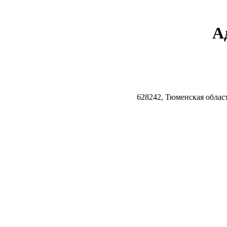
А
628242, Тюменская облас