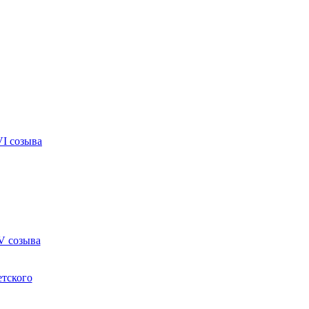
VI созыва
V созыва
етского