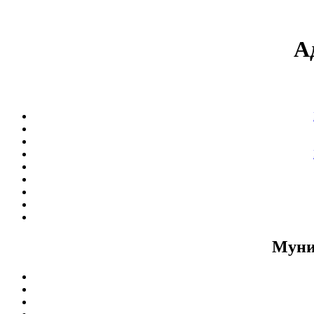
А
Муни