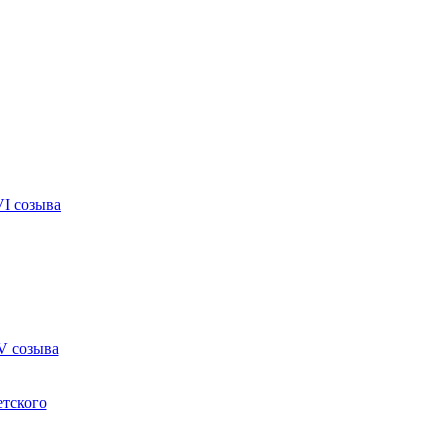
VI созыва
V созыва
етского