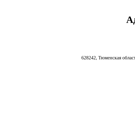
А
628242, Тюменская облас