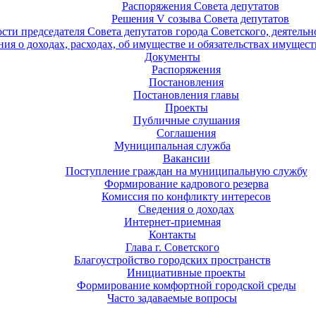
Распоряжения Совета депутатов
Решения V созыва Совета депутатов
ости председателя Совета депутатов города Советского, деятель
ия о доходах, расходах, об имуществе и обязательствах имущест
Документы
Распоряжения
Постановления
Постановления главы
Проекты
Публичные слушания
Соглашения
Муниципальная служба
Вакансии
Поступление граждан на муниципальную службу
Формирование кадрового резерва
Комиссия по конфликту интересов
Сведения о доходах
Интернет-приемная
Контакты
Глава г. Советского
Благоустройство городских пространств
Инициативные проекты
Формирование комфортной городской среды
Часто задаваемые вопросы