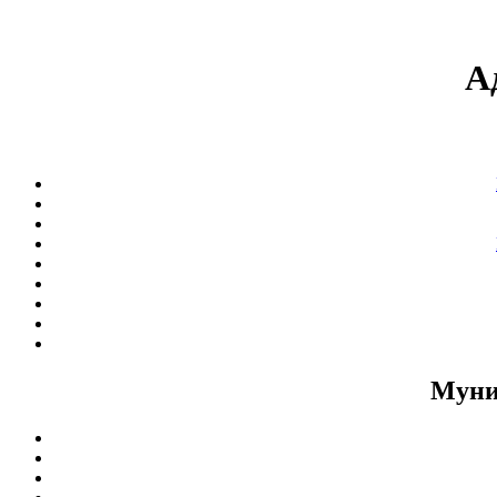
А
Муни