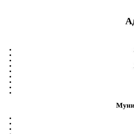
А
Муни