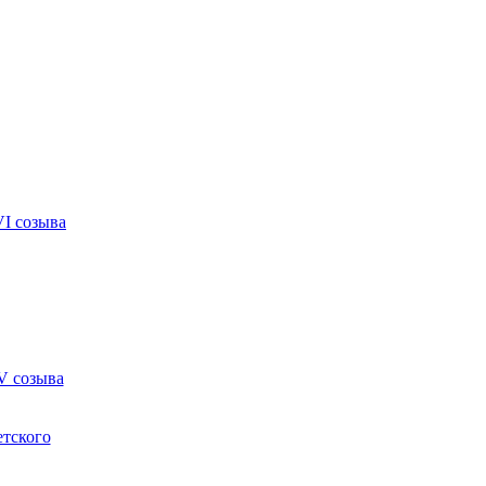
VI созыва
V созыва
етского