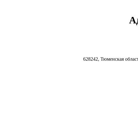
А
628242, Тюменская облас