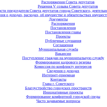
Распоряжения Совета депутатов
Решения V созыва Совета депутатов
ости председателя Совета депутатов города Советского, деятель
ия о доходах, расходах, об имуществе и обязательствах имущест
Документы
Распоряжения
Постановления
Постановления главы
Проекты
Публичные слушания
Соглашения
Муниципальная служба
Вакансии
Поступление граждан на муниципальную службу
Формирование кадрового резерва
Комиссия по конфликту интересов
Сведения о доходах
Интернет-приемная
Контакты
Глава г. Советского
Благоустройство городских пространств
Инициативные проекты
Формирование комфортной городской среды
Часто задаваемые вопросы