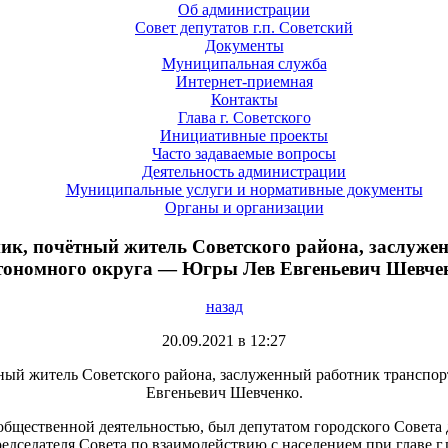
Об администрации
Совет депутатов г.п. Советский
Документы
Муниципальная служба
Интернет-приемная
Контакты
Глава г. Советского
Инициативные проекты
Часто задаваемые вопросы
Деятельность администрации
Муниципальные услуги и нормативные документы
Органы и организации
ик, почётный житель Советского района, заслуж
тономного округа — Югры Лев Евгеньевич Шевче
назад
20.09.2021 в 12:27
ный житель Советского района, заслуженный работник трансп
Евгеньевич Шевченко.
общественной деятельностью, был депутатом городского Совета 
едседателя Совета по взаимодействию с населением при главе г.