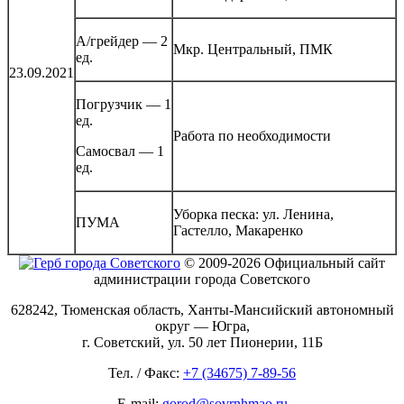
А/грейдер — 2
Мкр. Центральный, ПМК
ед.
23.09.2021
Погрузчик — 1
ед.
Работа по необходимости
Самосвал — 1
ед.
Уборка песка: ул. Ленина,
ПУМА
Гастелло, Макаренко
© 2009-2026 Официальный сайт
администрации города Советского
628242, Тюменская область, Ханты-Мансийский автономный
округ — Югра,
г. Советский, ул. 50 лет Пионерии, 11Б
Тел. / Факс:
+7 (34675) 7-89-56
E-mail:
gorod@sovrnhmao.ru