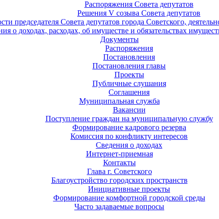
Распоряжения Совета депутатов
Решения V созыва Совета депутатов
ости председателя Совета депутатов города Советского, деятель
ия о доходах, расходах, об имуществе и обязательствах имущест
Документы
Распоряжения
Постановления
Постановления главы
Проекты
Публичные слушания
Соглашения
Муниципальная служба
Вакансии
Поступление граждан на муниципальную службу
Формирование кадрового резерва
Комиссия по конфликту интересов
Сведения о доходах
Интернет-приемная
Контакты
Глава г. Советского
Благоустройство городских пространств
Инициативные проекты
Формирование комфортной городской среды
Часто задаваемые вопросы