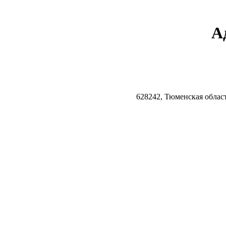
А
628242, Тюменская облас