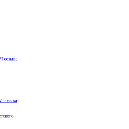
VI созыва
V созыва
етского