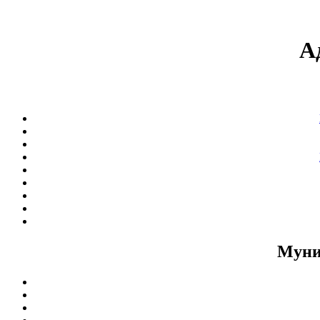
А
Муни