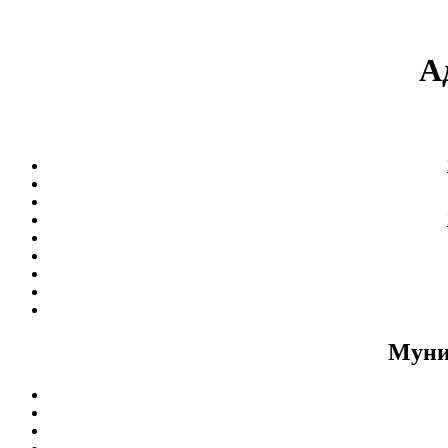
А
Муни