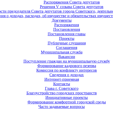
Распоряжения Совета депутатов
Решения V созыва Совета депутатов
ости председателя Совета депутатов города Советского, деятель
ия о доходах, расходах, об имуществе и обязательствах имущест
Документы
Распоряжения
Постановления
Постановления главы
Проекты
Публичные слушания
Соглашения
Муниципальная служба
Вакансии
Поступление граждан на муниципальную службу
Формирование кадрового резерва
Комиссия по конфликту интересов
Сведения о доходах
Интернет-приемная
Контакты
Глава г. Советского
Благоустройство городских пространств
Инициативные проекты
Формирование комфортной городской среды
Часто задаваемые вопросы