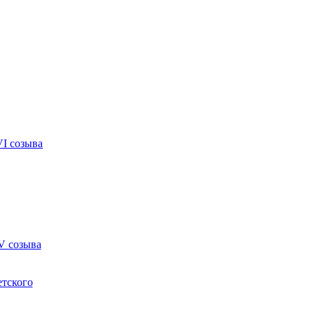
VI созыва
V созыва
етского