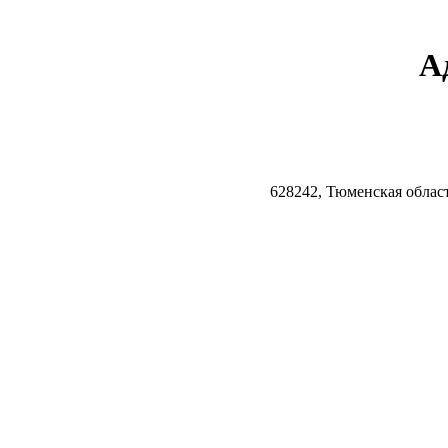
А
628242, Тюменская облас