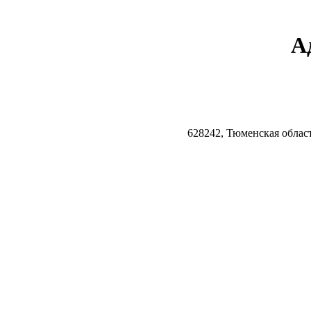
А
628242, Тюменская облас