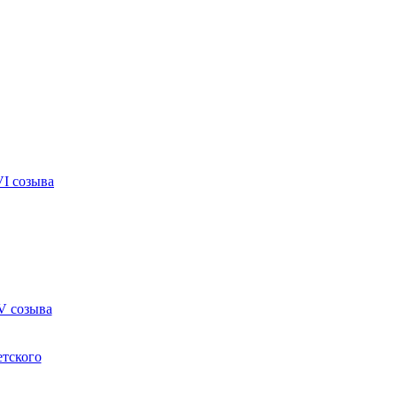
VI созыва
V созыва
етского