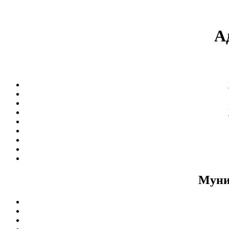
А
Муни