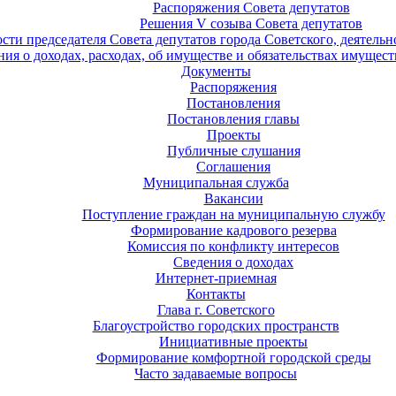
Распоряжения Совета депутатов
Решения V созыва Совета депутатов
ости председателя Совета депутатов города Советского, деятель
ия о доходах, расходах, об имуществе и обязательствах имущест
Документы
Распоряжения
Постановления
Постановления главы
Проекты
Публичные слушания
Соглашения
Муниципальная служба
Вакансии
Поступление граждан на муниципальную службу
Формирование кадрового резерва
Комиссия по конфликту интересов
Сведения о доходах
Интернет-приемная
Контакты
Глава г. Советского
Благоустройство городских пространств
Инициативные проекты
Формирование комфортной городской среды
Часто задаваемые вопросы