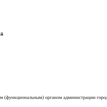
ий
вым (функциональным) органом администрации город