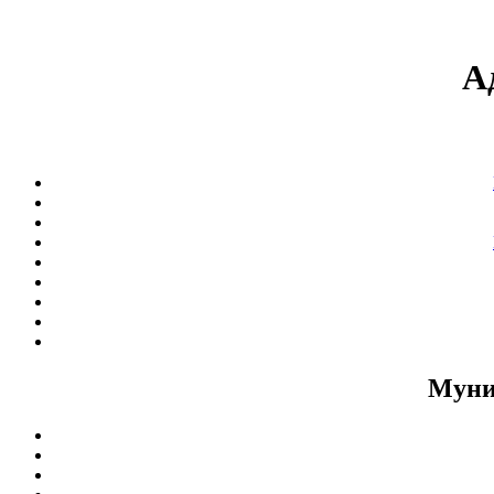
А
Муни