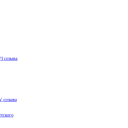
VI созыва
V созыва
етского