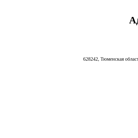
А
628242, Тюменская облас