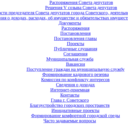
Распоряжения Совета депутатов
Решения V созыва Совета депутатов
ости председателя Совета депутатов города Советского, деятель
ия о доходах, расходах, об имуществе и обязательствах имущест
Документы
Распоряжения
Постановления
Постановления главы
Проекты
Публичные слушания
Соглашения
Муниципальная служба
Вакансии
Поступление граждан на муниципальную службу
Формирование кадрового резерва
Комиссия по конфликту интересов
Сведения о доходах
Интернет-приемная
Контакты
Глава г. Советского
Благоустройство городских пространств
Инициативные проекты
Формирование комфортной городской среды
Часто задаваемые вопросы